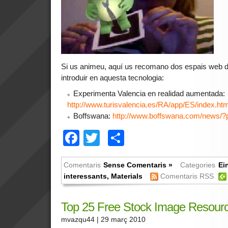
Si us animeu, aquí us recomano dos espais web d
introduir en aquesta tecnologia:
Experimenta Valencia en realidad aumentada:
http://www.turisvalencia.es/RA/app/ES/index.htm
Boffswana:
http://www.boffswana.com/news/
Facebook
Twitter
Comparteix
Comentaris
Sense Comentaris »
Categories
Ei
interessants
,
Materials
Comentaris RSS
Top 25 Free Stock Image Resour
mvazqu44
| 29 març 2010