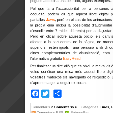
pogués accedir a una definició, alguns exemples
Pel que fa a l’accessibilitat per a persones 
ceguesa, podem dir que aquest llibre digital pe
pantalles
Jaws
, però en el cas de les animacions
la pròpia eina inclou la possibilitat d’augmentar
d’escollir entre 7 mides diferents) per tal d’ajustar
Però en clicar sobre aquesta opció, els canvi
afecten a la part central de la pàgina, de mane
superiors resten iguals i una persona amb dificult
eines complementàries de visualització, com
l’alternativa gratuïta
EasyRead
.
Per finalitzar us diré allò que és obvi: la meva visió
voleu conèixer una mica més aquest llibre digit
vosaltres mateixos els navegants de l’expedició: 
d’aprenentatge i a seguir explorant.
Facebook
Twitter
Comparteix
Comentaris
2 Comentaris »
Categories
Eines
,
Comentaris RSS
Retroenllaç