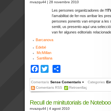
mvazqu44
| 28 novembre 2010
Les persones organitzadores de l
‘I
l’amabilitat de fer-nos arribar les pr
persones ponents van emprar a les 
sentit, us presento aquí una selecci
van fer algunes editorials relacionades
Barcanova
Edebé
McMillan
Santillana
Facebook
Twitter
Comparteix
Comentaris
Sense Comentaris »
Categories
Ei
Comentaris RSS
Retroenllaç
Recull de minitutorials de Noteboo
mvazqu44
| 4 agost 2010