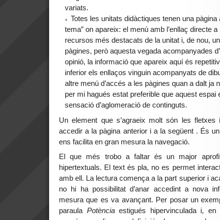
variats.
Totes les unitats didàctiques tenen una pàgina
tema” on apareix: el menú amb l’enllaç directe a 
recursos més destacats de la unitat i, de nou, un 
pàgines, però aquesta vegada acompanyades d’
opinió, la informació que apareix aquí és repetit
inferior els enllaços vinguin acompanyats de dib
altre menú d’accés a les pàgines quan a dalt ja n
per mi hagués estat preferible que aquest espai es
sensació d’aglomeració de continguts.
Un element que s’agraeix molt són les fletxes 
accedir a la pàgina anterior i a la següent . És u
ens facilita en gran mesura la navegació.
El que més trobo a faltar és un major aprofit
hipertextuals. El text és pla, no es permet intera
amb ell. La lectura comença a la part superior i aca
no hi ha possibilitat d’anar accedint a nova i
mesura que es va avançant. Per posar un exempl
paraula
Potència
estigués hipervinculada i, en c