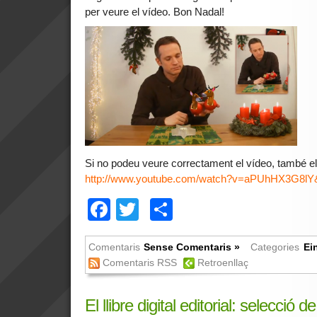
per veure el vídeo. Bon Nadal!
Si no podeu veure correctament el vídeo, també el
http://www.youtube.com/watch?v=aPUhHX3G8lY
Facebook
Twitter
Comparteix
Comentaris
Sense Comentaris »
Categories
Ei
Comentaris RSS
Retroenllaç
El llibre digital editorial: selecció 