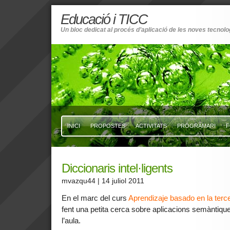
Educació i TICC
Un bloc dedicat al procés d’aplicació de les noves tecnolo
INICI
PROPOSTES
ACTIVITATS
PROGRAMARI
F
Diccionaris intel·ligents
mvazqu44
| 14 juliol 2011
En el marc del curs
Aprendizaje basado en la terc
fent una petita cerca sobre aplicacions semàntique
l’aula.