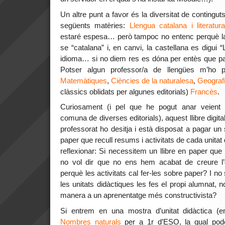
Un altre punt a favor és la diversitat de contingut
següents matèries:
Llengua catalana i literatur
estaré espesa… però tampoc no entenc perquè la 
se “catalana” i, en canvi, la castellana es digui
idioma… si no diem res es dóna per entès que pa
Potser algun professor/a de llengües m’ho p
Matemàtiques
,
Ciències de la naturalesa
,
Geografia
clàssics oblidats per algunes editorials)
Francès
.
Curiosament (i pel que he pogut anar veient
comuna de diverses editorials), aquest llibre digita
professorat ho desitja i està disposat a pagar u
paper que recull resums i activitats de cada unitat
reflexionar: Si necessitem un llibre en paper que c
no vol dir que no ens hem acabat de creure l’ef
perquè les activitats cal fer-les sobre paper? I no
les unitats didàctiques les fes el propi alumnat,
manera a un aprenentatge més constructivista?
Si entrem en una mostra d’unitat didàctica (e
Nombres naturals
per a 1r d’ESO, la qual pode