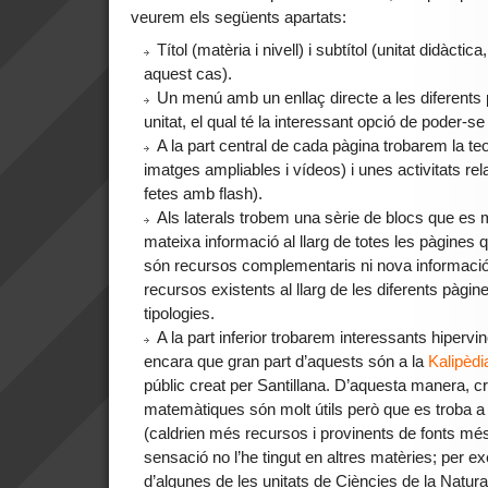
veurem els següents apartats:
Títol (matèria i nivell) i subtítol (unitat didàc
aquest cas).
Un menú amb un enllaç directe a les diferents
unitat, el qual té la interessant opció de poder-se
A la part central de cada pàgina trobarem la 
imatges ampliables i vídeos) i unes activitats r
fetes amb flash).
Als laterals trobem una sèrie de blocs que es
mateixa informació al llarg de totes les pàgines 
són recursos complementaris ni nova informació
recursos existents al llarg de les diferents pàgin
tipologies.
A la part inferior trobarem interessants hipervi
encara que gran part d’aquests són a la
Kalipèdi
públic creat per Santillana. D’aquesta manera, c
matemàtiques són molt útils però que es troba a 
(caldrien més recursos i provinents de fonts mé
sensació no l’he tingut en altres matèries; per e
d’algunes de les unitats de Ciències de la Natura