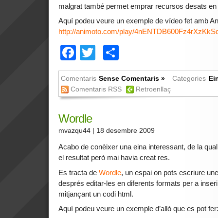
malgrat també permet emprar recursos desats en e
Aquí podeu veure un exemple de vídeo fet amb An
http://animoto.com/play/4nENTDB600Fz4rXzKk
Facebook
Twitter
Comparteix
Comentaris
Sense Comentaris »
Categories
Ei
Comentaris RSS
Retroenllaç
Wordle
mvazqu44
| 18 desembre 2009
Acabo de conèixer una eina interessant, de la qua
el resultat però mai havia creat res.
Es tracta de
Wordle
, un espai on pots escriure une
després editar-les en diferents formats per a inser
mitjançant un codi html.
Aquí podeu veure un exemple d’allò que es pot fer