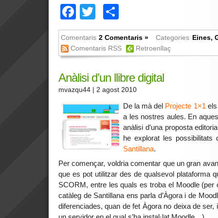
Facebook
Twitter
Comparteix
Comentaris
2 Comentaris »
Categories
Eines
,
Comentaris RSS
Retroenllaç
Anàlisi d’un llibre digital
mvazqu44
| 2 agost 2010
De la mà del
Projecte 1×1
els 
a les nostres aules. En aques
anàlisi d’una proposta editorial
he explorat les possibilitat
Santillana
.
Per començar, voldria comentar que un gran avan
que es pot utilitzar des de qualsevol plataforma 
SCORM, entre les quals es troba el Moodle (per c
catàleg de Santillana ens parla d’Àgora i de Mood
diferenciades, quan de fet Àgora no deixa de ser, 
un servidor en el qual s’ha instal·lat Moodle…).