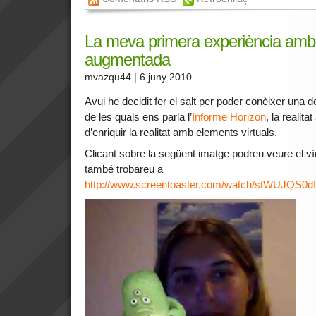
La meva primera experiència amb r
augmentada
mvazqu44
| 6 juny 2010
Avui he decidit fer el salt per poder conèixer una 
de les quals ens parla l’
Informe Horizon
, la realit
d’enriquir la realitat amb elements virtuals.
Clicant sobre la següent imatge podreu veure el ví
també trobareu a
http://www.screentoaster.com/watch/stWUJQS0