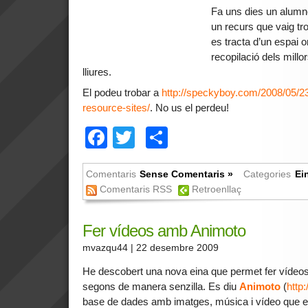
Fa uns dies un alumn
un recurs que vaig tro
es tracta d’un espai 
recopilació dels millo
lliures.
El podeu trobar a
http://speckyboy.com/2008/05/23
resource-sites/
. No us el perdeu!
Facebook
Twitter
Comparteix
Comentaris
Sense Comentaris »
Categories
Ei
Comentaris RSS
Retroenllaç
Fer vídeos amb Animoto
mvazqu44
| 22 desembre 2009
He descobert una nova eina que permet fer vídeos 
segons de manera senzilla. Es diu
Animoto
(
http
base de dades amb imatges, música i vídeo que es 