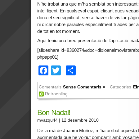
N’he trobat una que m’ha semblat ben interessant: 
intel·ligent. En qualsevol espai, clicant dues vega
dóna el seu significat, sense haver de visitar pàgin
ni clicar sobre paraules especialment triades per a 
de tot en tot moment.
Aquí teniu una breu presentació de l’aplicació tria
[slideshare id=8360274&doc=dixioenelmovistare
phpapp01]
Facebook
Twitter
Comparteix
Comentaris
Sense Comentaris »
Categories
Ei
Retroenllaç
Bon Nadal!
mvazqu44
| 12 desembre 2010
De la mà de Juanmi Muñoz, m’ha arribat aquesta fel
augmentada que he volgut compartir amb vosaltres