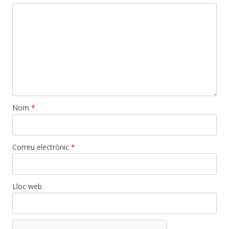
Nom
*
Correu electrònic
*
Lloc web