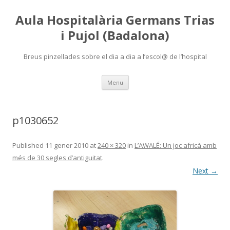
Aula Hospitalària Germans Trias
i Pujol (Badalona)
Breus pinzellades sobre el dia a dia a l’escol@ de l’hospital
Skip
Menu
to
content
p1030652
Published
11 gener 2010
at
240 × 320
in
L’AWALÉ: Un joc africà amb
més de 30 segles d’antiguitat
.
Next →