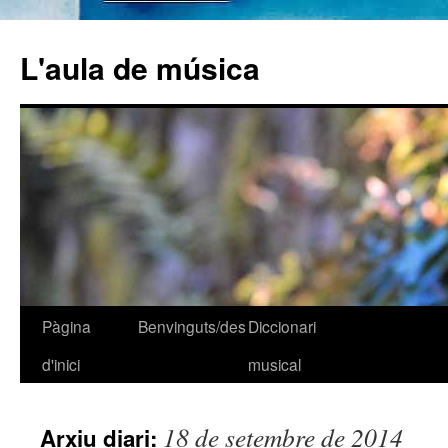
L'aula de música
Pàgina
Benvinguts/des
Diccionari
Vés
d'inici
musical
al
contingut
18 de setembre de 2014
Arxiu diari: