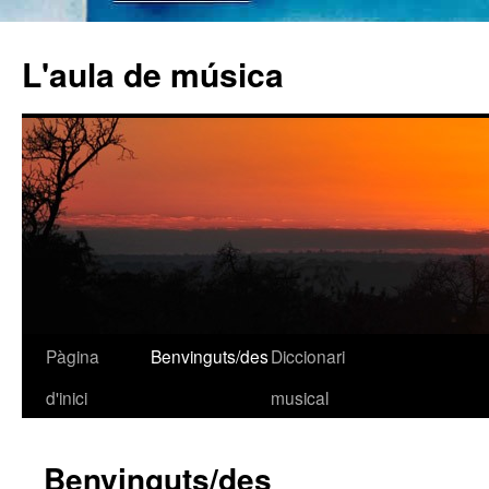
L'aula de música
Pàgina
Benvinguts/des
Diccionari
Vés
d'inici
musical
al
contingut
Benvinguts/des