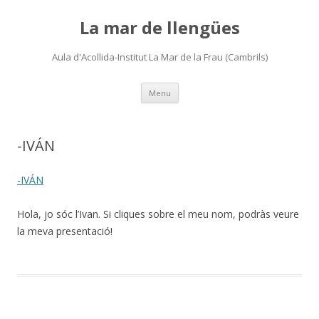
La mar de llengües
Aula d'Acollida-Institut La Mar de la Frau (Cambrils)
Skip
Menu
to
content
-IVÁN
-IVÁN
Hola, jo sóc l’Ivan. Si cliques sobre el meu nom, podràs veure
la meva presentació!