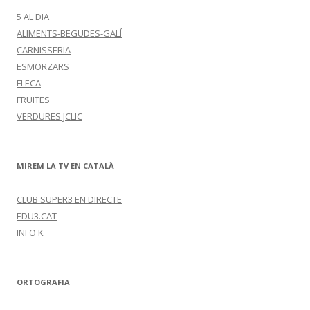
5 AL DIA
ALIMENTS-BEGUDES-GALÍ
CARNISSERIA
ESMORZARS
FLECA
FRUITES
VERDURES JCLIC
MIREM LA TV EN CATALÀ
CLUB SUPER3 EN DIRECTE
EDU3.CAT
INFO K
ORTOGRAFIA