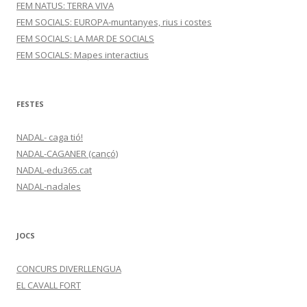
FEM NATUS: TERRA VIVA
FEM SOCIALS: EUROPA-muntanyes, rius i costes
FEM SOCIALS: LA MAR DE SOCIALS
FEM SOCIALS: Mapes interactius
FESTES
NADAL- caga tió!
NADAL-CAGANER (cançó)
NADAL-edu365.cat
NADAL-nadales
JOCS
CONCURS DIVERLLENGUA
EL CAVALL FORT