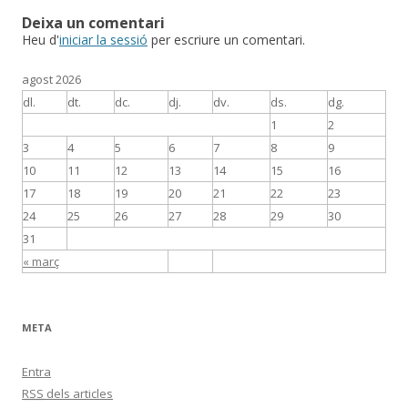
Deixa un comentari
Heu d'
iniciar la sessió
per escriure un comentari.
agost 2026
dl.
dt.
dc.
dj.
dv.
ds.
dg.
1
2
3
4
5
6
7
8
9
10
11
12
13
14
15
16
17
18
19
20
21
22
23
24
25
26
27
28
29
30
31
« març
META
Entra
RSS
dels articles