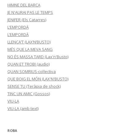
HIMNE DEL BARÇA
JE N'AURAI PAS LE TEMPS
JENIFER (Els Catarres)
L’EMPORDÀ
L’EMPORDÀ
LLENÇA’T (LAX’N’BUSTO)
MÉS QUE LA MEVA SANG
NO ÉS MASSA TARD (Lax'n'Busto)
QUAN ET TROBI (audio)
QUAN SOMRIUS-col·lectiva
QUE BOIG EL MÓN (LAX'N'BUSTO)
SENSE TU (Teràpia de shock)
TINC UN AMIC (Gossos)
VIU-LA
VIU-LA (amb text)
ROBA