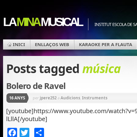
LA
MINA
MUSICAL
INSTITUT ESCOLA DE S
INICI
ENLLAÇOS WEB
KARAOKE PER A FLAUTA
Posts tagged
música
Bolero de Ravel
16 ANYS
per
jpere252
a
Audicions
,
Instruments
[youtube]https://www.youtube.com/watch?v=
lLllA[/youtube]
Facebook
Twitter
Comparteix