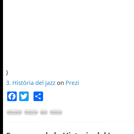
}
3. Història del jazz
on
Prezi
Facebook
Twitter
Comparteix
educació
historia
Jazz
música