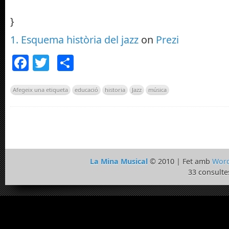
}
1. Esquema història del jazz
on
Prezi
Facebook
Twitter
Comparteix
Afegeix una etiqueta
educació
historia
Jazz
música
La Mina Musical
© 2010 | Fet amb
Word
33 consulte