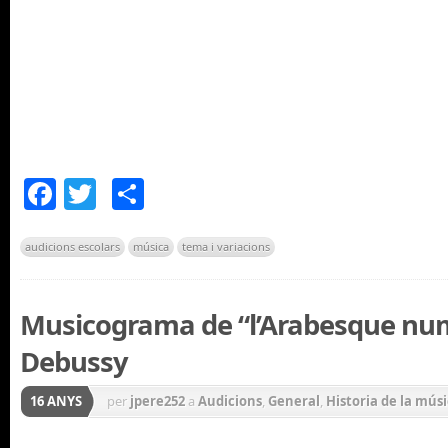
Facebook
Twitter
Comparteix
audicions escolars
música
tema i variacions
Musicograma de “l’Arabesque num
Debussy
16 ANYS
per
jpere252
a
Audicions
,
General
,
Historia de la mús