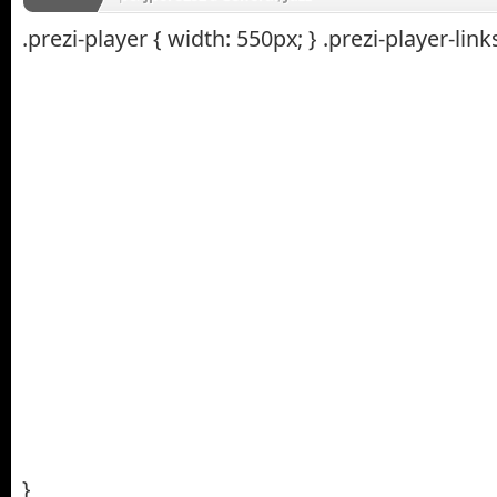
.prezi-player { width: 550px; } .prezi-player-links
}