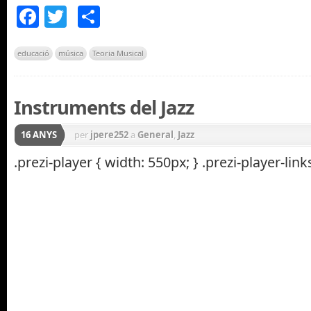
Facebook
Twitter
Comparteix
educació
música
Teoria Musical
Instruments del Jazz
16 ANYS
per
jpere252
a
General
,
Jazz
.prezi-player { width: 550px; } .prezi-player-links