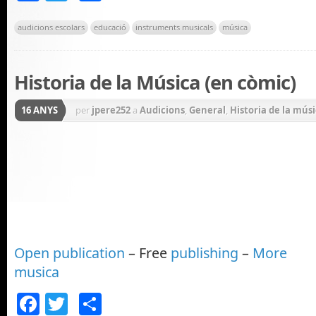
audicions escolars
educació
instruments musicals
música
Historia de la Música (en còmic)
16 ANYS
per
jpere252
a
Audicions
,
General
,
Historia de la mús
Open publication
– Free
publishing
–
More
musica
Facebook
Twitter
Comparteix