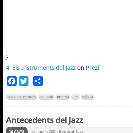
}
4. Els Instruments del Jazz
on
Prezi
Facebook
Twitter
Comparteix
audicions escolars
educació
historia
Jazz
música
Antecedents del Jazz
16 ANYS
per
jpere252
a
General
,
Jazz