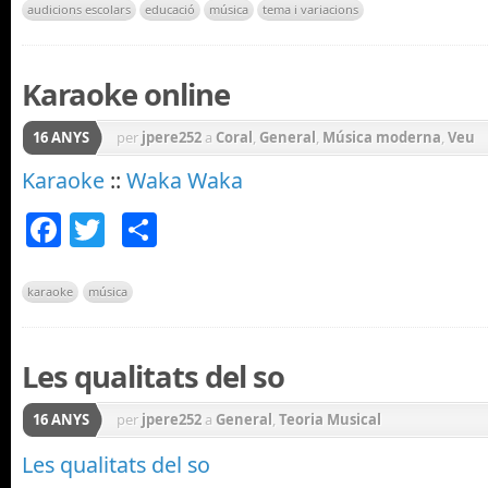
audicions escolars
educació
música
tema i variacions
Karaoke online
16 ANYS
per
jpere252
a
Coral
,
General
,
Música moderna
,
Veu
Karaoke
::
Waka Waka
Facebook
Twitter
Comparteix
karaoke
música
Les qualitats del so
16 ANYS
per
jpere252
a
General
,
Teoria Musical
Les qualitats del so