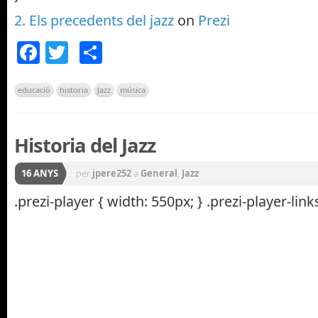
2. Els precedents del jazz
on
Prezi
Facebook
Twitter
Comparteix
educació
historia
Jazz
música
Historia del Jazz
16 ANYS
per
jpere252
a
General
,
Jazz
.prezi-player { width: 550px; } .prezi-player-links