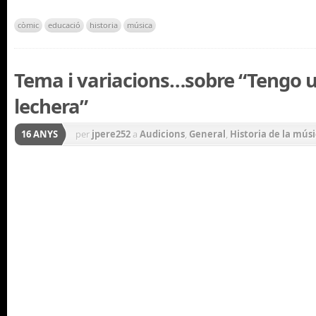
còmic
educació
historia
música
Tema i variacions…sobre “Tengo 
lechera”
16 ANYS
per
jpere252
a
Audicions
,
General
,
Historia de la mús