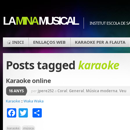
LA
MINA
MUSICAL
INSTITUT ESCOLA DE S
INICI
ENLLAÇOS WEB
KARAOKE PER A FLAUTA
Posts tagged
karaoke
Karaoke online
16 ANYS
per
jpere252
a
Coral
,
General
,
Música moderna
,
Veu
Karaoke
::
Waka Waka
Facebook
Twitter
Comparteix
karaoke
música