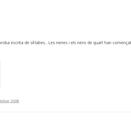
proba escrita de síl·labes…Les nenes i els nens de quart han començat 
tober 2008
.