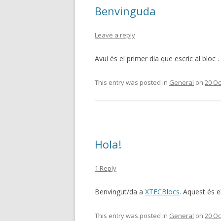
Benvinguda
Leave a reply
Avui és el primer dia que escric al bloc .
This entry was posted in
General
on
20 Oc
Hola!
1 Reply
Benvingut/da a
XTECBlocs
. Aquest és el
This entry was posted in
General
on
20 Oc