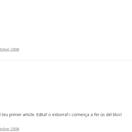
tober 2008
.
 teu primer article. Edita’l o esborra’l i comença a fer ús del bloc!
tober 2008
.