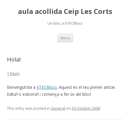
aula acollida Ceip Les Corts
Un bloc a XTECBlocs
Skip
Menu
to
content
Hola!
1 Reply
Benvingut/da a
XTECBlocs
. Aquest és el teu primer article.
Edita’l o esborra’l i comença a fer ús del bloc!
This entry was posted in
General
on
20 October 2008
.