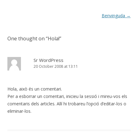
Post
Benvinguda
→
navigation
One thought on “
Hola!
”
Sr WordPress
20 October 2008 at 13:11
Hola, això és un comentari.
Per a esborrar un comentari, inicieu la sessió i mireu-vos els
comentaris dels articles. Allí hi trobareu l’opció d’editar-los o
eliminar-los.