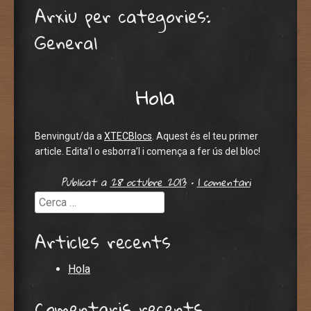
Arxiu per categories:
General
Hola
Benvingut/da a
XTECBlocs
. Aquest és el teu primer
article. Edita’l o esborra’l i comença a fer ús del bloc!
Publicat a
28 octubre 2013
•
1 comentari
Cerca
Articles recents
Hola
Comentaris recents