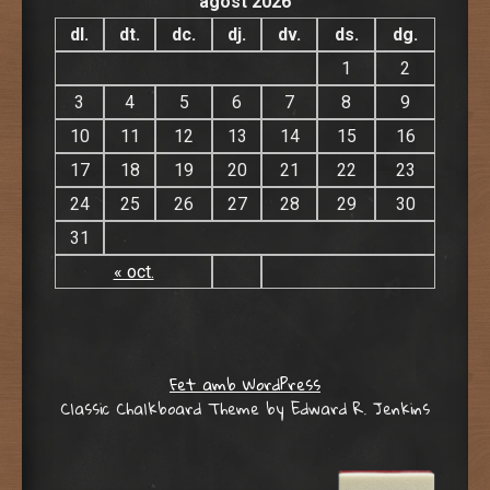
agost 2026
dl.
dt.
dc.
dj.
dv.
ds.
dg.
1
2
3
4
5
6
7
8
9
10
11
12
13
14
15
16
17
18
19
20
21
22
23
24
25
26
27
28
29
30
31
« oct.
Fet amb WordPress
Classic Chalkboard Theme by Edward R. Jenkins