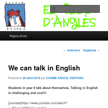
Un altre bloc d’XTECBlocs
Cerca
Escola Jaume I – Bloc d'Anglès
Menú
Pàgina d'inici
Aneu
principal
al
Navegació
←
Anteriors
Següents
→
pels
contingut
articles
We can talk in English
principal
Publicat el
26 abril 2016
per
CARME ARACIL VENTURA
Students in year 6 talk about themselves. Talking in English
is challenging and cool!!!
[youtube]https://www.youtube.com/watch?
v=AVvnnojOMek[/youtube]