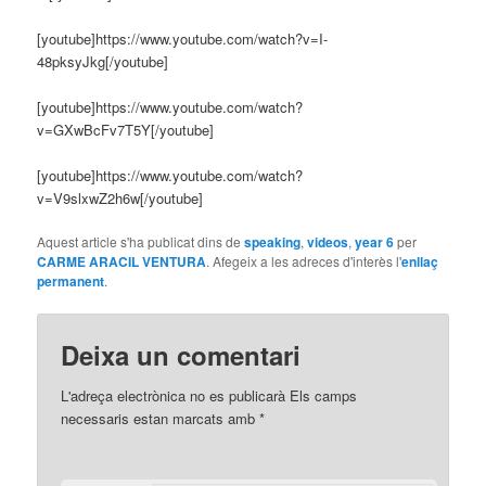
[youtube]https://www.youtube.com/watch?v=I-
48pksyJkg[/youtube]
[youtube]https://www.youtube.com/watch?
v=GXwBcFv7T5Y[/youtube]
[youtube]https://www.youtube.com/watch?
v=V9slxwZ2h6w[/youtube]
Aquest article s'ha publicat dins de
speaking
,
videos
,
year 6
per
CARME ARACIL VENTURA
. Afegeix a les adreces d'interès l'
enllaç
permanent
.
Deixa un comentari
L'adreça electrònica no es publicarà
Els camps
necessaris estan marcats amb
*