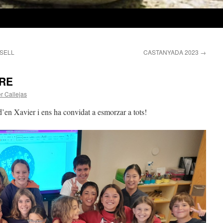
SELL
CASTANYADA 2023
→
RE
r Callejas
’en Xavier i ens ha convidat a esmorzar a tots!