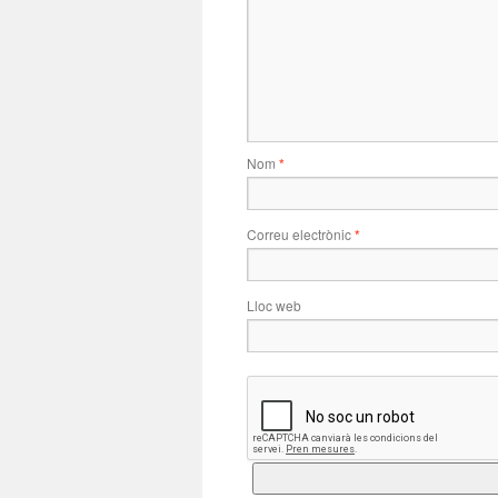
Nom
*
Correu electrònic
*
Lloc web