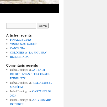
Articles recents
FINAL DE CURS
VISITA NAU GAUDÍ!
CANTÀNIA
COLÒNIES A “LA FIGUERA”
BICICLETADA
Comentaris recents
Isabel Domingo
en
JA TENIM
REPRESENTANT PEL CONSELL
D’INFANTS!
Isabel Domingo
en
VISITA MUSEU
MARÍTIM
Isabel Domingo
en
CASTANYADA
2023
Isabel Domingo
en
ANIVERSARIS
OCTUBRE