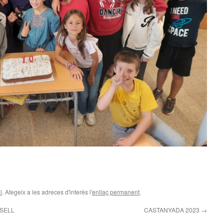
teix
l
. Afegeix a les adreces d'interès l'
enllaç permanent
.
SELL
CASTANYADA 2023
→