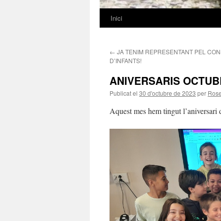
Inici
Vés
al
←
JA TENIM REPRESENTANT PEL CON
contingut
D’INFANTS!
ANIVERSARIS OCTUB
Publicat el
30 d'octubre de 2023
per
Rose
Aquest mes hem tingut l’aniversari d