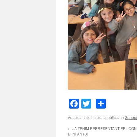
Facebook
Twitter
Compar
Aquest article ha estat publicat en
Genera
←
JA TENIM REPRESENTANT PEL CON
D’INFANTS!