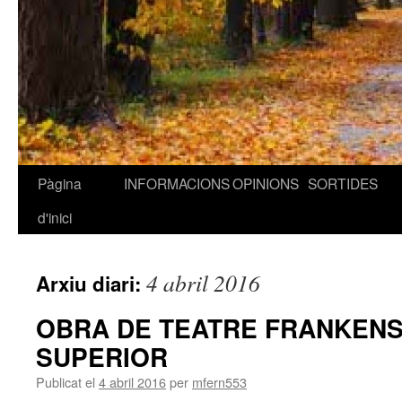
Pàgina
INFORMACIONS
OPINIONS
SORTIDES
Vés
d'inici
al
contingut
4 abril 2016
Arxiu diari:
OBRA DE TEATRE FRANKENST
SUPERIOR
Publicat el
4 abril 2016
per
mfern553