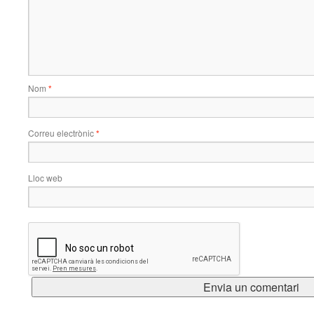
Nom
*
Correu electrònic
*
Lloc web