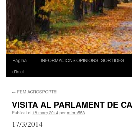
Pàgina
INFORMACIONS
OPINIONS
SORTIDES
Vés
d'inici
al
contingut
←
FEM ACROSPORT!!!!
VISITA AL PARLAMENT DE C
Publicat el
18 març 2014
per
mfern553
17/3/2014