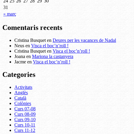
24
25
26
27
28
29
30
31
« març
Comentaris recents
Cristina Busquet
en
Deures per les vacances de Nadal
Neus
en
Visca el boc’n’roll !
Cristina Busquet
en
Visca el boc’n’roll !
Joana
en
Mariona la castanyera
Jacme
en
Visca el boc’n’roll !
Categories
Activitats
Anglès
Català
Colònies
Curs 07-08
Curs 08-09
Curs 09-10
Curs 10-11
Curs 11-12