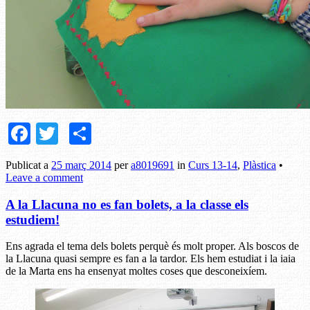
Facebook
Twitter
Comparteix
Publicat a
25 març 2014
per
a8019691
in
Curs 13-14
,
Plàstica
•
Leave a comment
A la Llacuna no es fan bolets, a la classe els
estudiem!
Ens agrada el tema dels bolets perquè és molt proper. Als boscos de
la Llacuna quasi sempre es fan a la tardor. Els hem estudiat i la iaia
de la Marta ens ha ensenyat moltes coses que desconeixíem.