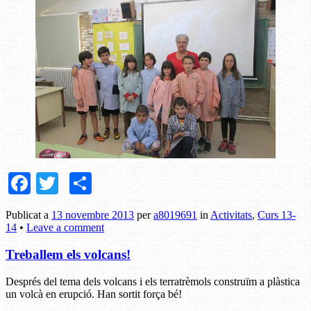
Facebook
Twitter
Comparteix
Publicat a
13 novembre 2013
per
a8019691
in
Activitats
,
Curs 13-
14
•
Leave a comment
Treballem els volcans!
Després del tema dels volcans i els terratrèmols construïm a plàstica
un volcà en erupció. Han sortit força bé!