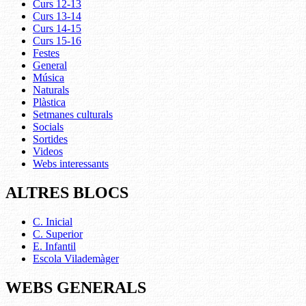
Curs 12-13
Curs 13-14
Curs 14-15
Curs 15-16
Festes
General
Música
Naturals
Plàstica
Setmanes culturals
Socials
Sortides
Videos
Webs interessants
ALTRES BLOCS
C. Inicial
C. Superior
E. Infantil
Escola Vilademàger
WEBS GENERALS