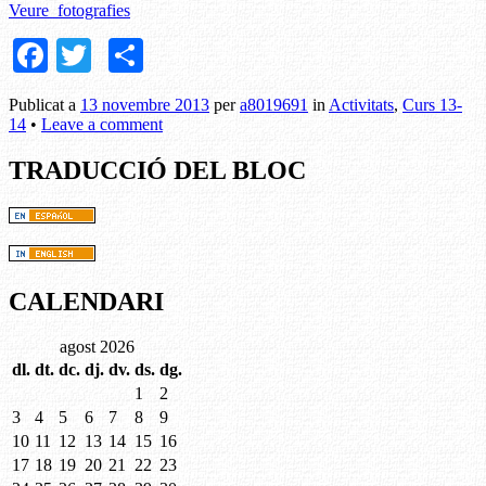
Veure fotografies
Facebook
Twitter
Comparteix
Publicat a
13 novembre 2013
per
a8019691
in
Activitats
,
Curs 13-
14
•
Leave a comment
TRADUCCIÓ DEL BLOC
CALENDARI
agost 2026
dl.
dt.
dc.
dj.
dv.
ds.
dg.
1
2
3
4
5
6
7
8
9
10
11
12
13
14
15
16
17
18
19
20
21
22
23