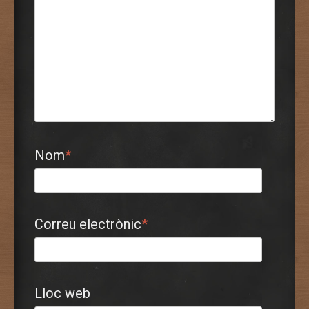
Nom
*
Correu electrònic
*
Lloc web