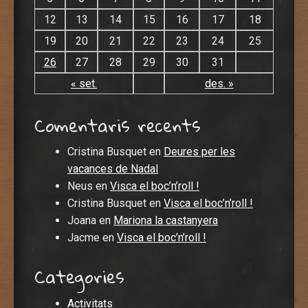
12
13
14
15
16
17
18
19
20
21
22
23
24
25
26
27
28
29
30
31
« set.
des. »
Comentaris recents
Cristina Busquet
en
Deures per les
vacances de Nadal
Neus
en
Visca el boc’n’roll !
Cristina Busquet
en
Visca el boc’n’roll !
Joana
en
Mariona la castanyera
Jacme
en
Visca el boc’n’roll !
Categories
Activitats