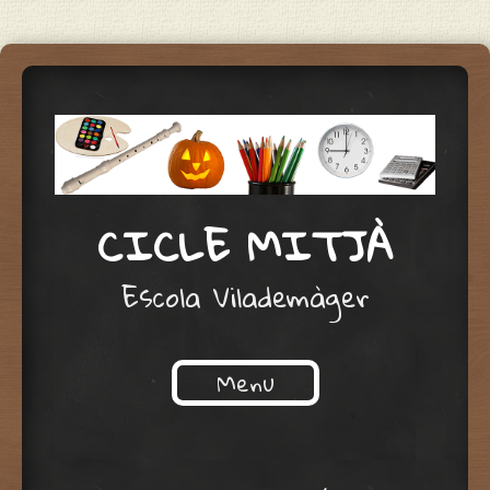
CICLE MITJÀ
Escola Vilademàger
Menu
Skip to content