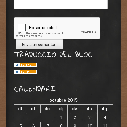
TRADUCCIÓ DEL BLOC
CALENDARI
octubre 2015
dl.
dt.
dc.
dj.
dv.
ds.
dg.
1
2
3
4
5
6
7
8
9
10
11