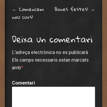
Post navigation
←
Comencem
Bones festes!
→
nou curs!
Deixa un comentari
L'adreça electrònica no es publicarà
Els camps necessaris estan marcats
amb
*
Comentari