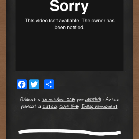
Facebook
Twitter
Comparteix
Publicat a
26 octubre 2015
per
a8019691
•
Article
publicat a
Català
,
Curs 15-16
.
Enllaç permanent
.