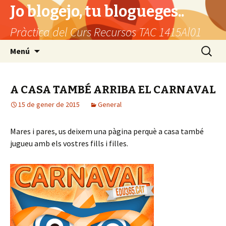
Jo blogejo, tu blogueges..
Pràctica del Curs Recursos TAC 1415Al01
Vés
Cerca:
Menú
al
contingut
A CASA TAMBÉ ARRIBA EL CARNAVAL
15 de gener de 2015
General
Mares i pares, us deixem una pàgina perquè a casa també
jugueu amb els vostres fills i filles.