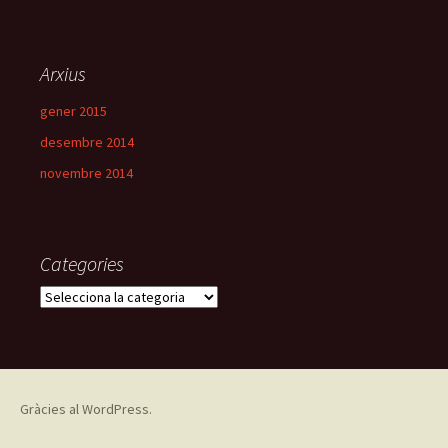
r
c
a
Arxius
:
gener 2015
desembre 2014
novembre 2014
Categories
C
a
t
e
g
o
Gràcies al WordPress.
r
i