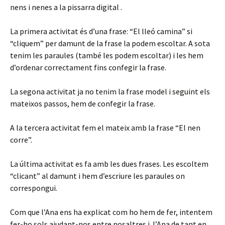
nens i nenes a la pissarra digital .
o
La primera activitat és d’una frase: “El lleó camina” si
“cliquem” per damunt de la frase la podem escoltar. A sota
tenim les paraules (també les podem escoltar) i les hem
d’ordenar correctament fins confegir la frase.
La segona activitat ja no tenim la frase model i seguint els
mateixos passos, hem de confegir la frase.
A la tercera activitat fem el mateix amb la frase “El nen
corre”.
La última activitat es fa amb les dues frases. Les escoltem
“clicant” al damunt i hem d’escriure les paraules on
correspongui.
Com que l’Ana ens ha explicat com ho hem de fer, intentem
fer-ho sols ajudant-nos entre nosaltres i l’Ana de tant en