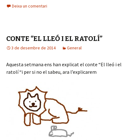
t
o
p
Deixa un comentari
d
o
d
r
'
r
u
o
à
d
c
d
u
'
t
u
d
CONTE “EL LLEÓ I EL RATOLÍ”
à
o
c
i
u
r
3 de desembre de 2014
General
t
o
d
d
o
i
'
Aquesta setmana ens han explicat el conte “El lleó i el
r
o
à
ratolí “i per si no el sabeu, ara l’explicarem
d
u
'
d
à
i
u
o
d
i
o