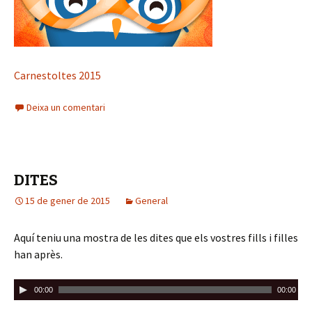
Carnestoltes 2015
Deixa un comentari
DITES
15 de gener de 2015
General
Aquí teniu una mostra de les dites que els vostres fills i filles
han après.
R
00:00
00:00
e