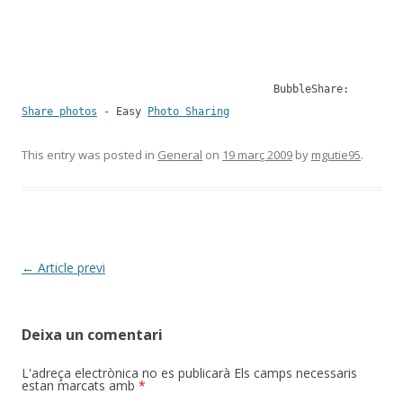
BubbleShare:
Share photos
- Easy
Photo Sharing
This entry was posted in
General
on
19 març 2009
by
mgutie95
.
Post
←
Article previ
navigation
Deixa un comentari
L'adreça electrònica no es publicarà
Els camps necessaris
estan marcats amb
*