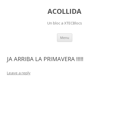
ACOLLIDA
Un bloc a XTECBlocs
Skip
Menu
to
content
JA ARRIBA LA PRIMAVERA !!!!!
Leave a reply