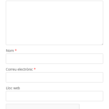
Nom
*
Correu electrònic
*
Lloc web