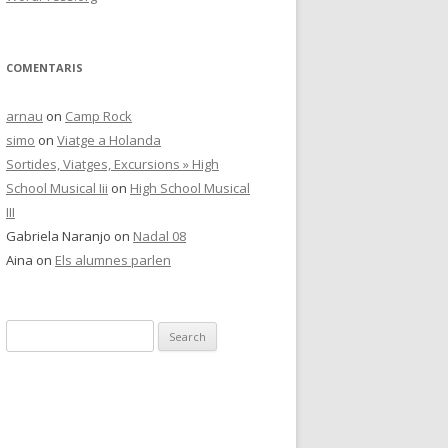
COMENTARIS
arnau
on
Camp Rock
simo
on
Viatge a Holanda
Sortides, Viatges, Excursions » High
School Musical Iii
on
High School Musical
III
Gabriela Naranjo
on
Nadal 08
Aina
on
Els alumnes parlen
S
e
a
r
c