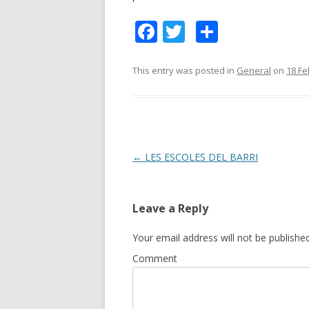
F
T
S
ac
w
h
e
itt
ar
This entry was posted in
General
on
18 Fe
b
er
e
o
o
k
Post
←
LES ESCOLES DEL BARRI
navigation
Leave a Reply
Your email address will not be published
Comment