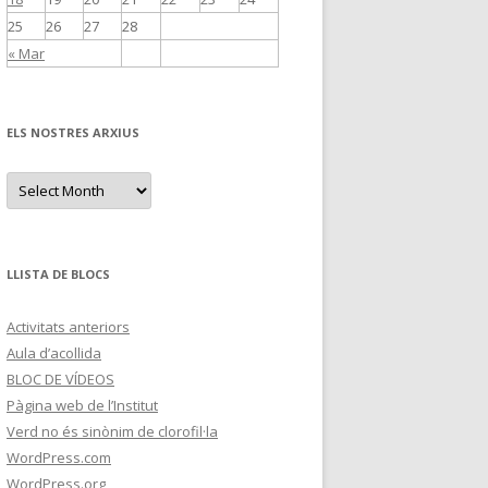
25
26
27
28
« Mar
ELS NOSTRES ARXIUS
E
l
s
n
o
s
t
LLISTA DE BLOCS
r
e
s
Activitats anteriors
a
r
Aula d’acollida
x
i
BLOC DE VÍDEOS
u
Pàgina web de l’Institut
s
Verd no és sinònim de clorofil·la
WordPress.com
WordPress.org