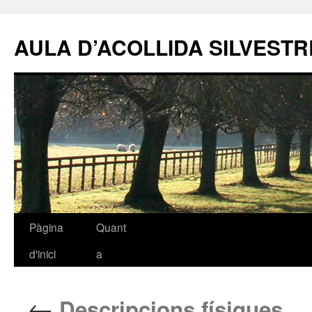
AULA D’ACOLLIDA SILVEST
Pàgina
Quant
Vés
d'inici
a
al
contingut
←
Descripcions físiques