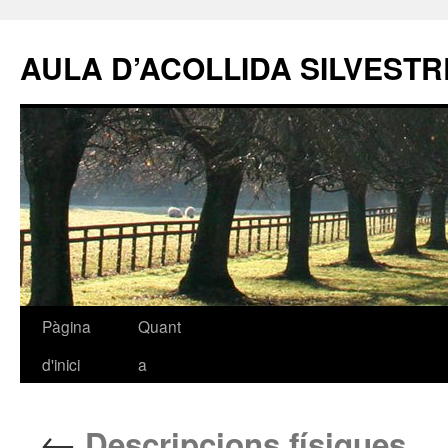
AULA D’ACOLLIDA SILVEST
Pàgina
Quant
Vés
d'inici
a
al
contingut
←
Descripcions físiques