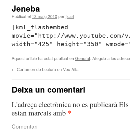
Jeneba
Publicat el
13 maig 2010
per
jicart
[kml_flashembed
movie="http://www.youtube.com/v
width="425" height="350" wmode=
Aquest article ha estat publicat en
General
. Afegeix a les adreces
←
Certamen de Lectura en Veu Alta
Deixa un comentari
L'adreça electrònica no es publicarà
Els 
*
estan marcats amb
Comentari