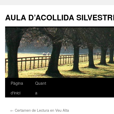
AULA D’ACOLLIDA SILVEST
Pàgina
Quant
Vés
d'inici
a
al
contingut
←
Certamen de Lectura en Veu Alta