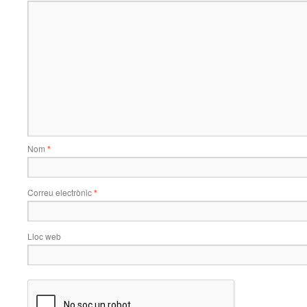
Nom
*
Correu electrònic
*
Lloc web