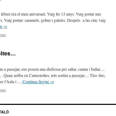
febrer era el meu anivarsari. Vaig fer 13 anys. Vaig portar uns
. Vaig portar: caramels, gobus i galetes. Després a las cinc vaig
nt
→
tari
oltes…
im a passejar, ens posem una disfressa per saltar, cantar i ballar…
–là… Quan arriba en Carnestoltes, tots sortim a passejar… Tiro–liro,
er l’Aula i …
Continua llegint
→
tari
NTALÓ