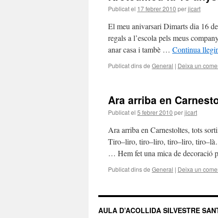
Publicat el
17 febrer 2010
per
jicart
El meu anivarsari Dimarts dia 16 de 
regals a l’escola pels meus companys
anar casa i tambè …
Continua llegi
Publicat dins de
General
|
Deixa un comen
Ara arriba en Carnest
Publicat el
5 febrer 2010
per
jicart
Ara arriba en Carnestoltes, tots sort
Tiro–liro, tiro–liro, tiro–liro, tiro
… Hem fet una mica de decoració p
Publicat dins de
General
|
Deixa un comen
AULA D’ACOLLIDA SILVESTRE SA