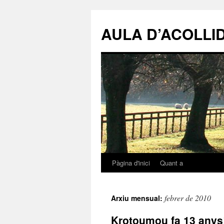
AULA D’ACOLLI
Pàgina d'inici
Quant a
Vés
al
febrer de 2010
Arxiu mensual:
contingut
Krotoumou fa 13 anys