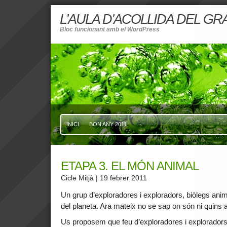
L’AULA D’ACOLLIDA DEL G
Bloc funcionant amb el WordPress
INICI
BON ANY 2011
ETAPA 3. EL MÓN ANIMAL
Cicle Mitjà
| 19 febrer 2011
Un grup d’exploradores i exploradors, biòlegs anima
del planeta. Ara mateix no se sap on són ni quins 
Us proposem que feu d’exploradores i exploradors,