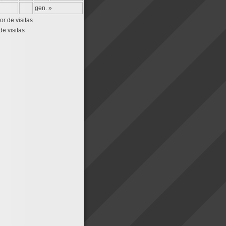
gen. »
de visitas