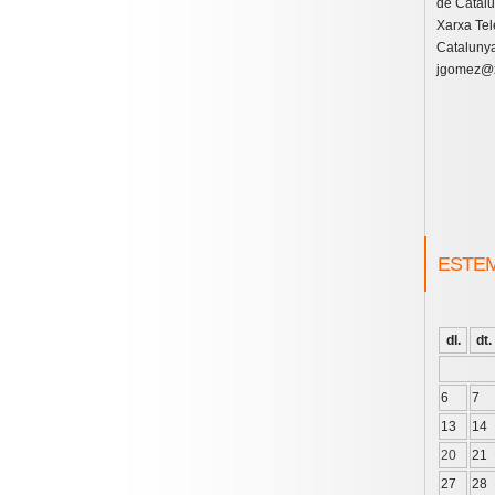
de Catal
Xarxa Tel
Catalunya
jgomez@x
ESTE
dl.
dt.
6
7
13
14
20
21
27
28