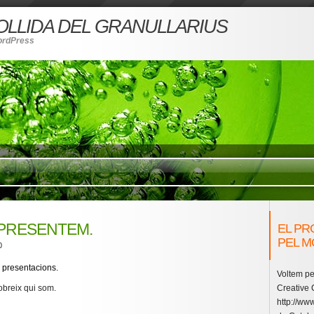
COLLIDA DEL GRANULLARIUS
ordPress
 PRESENTEM.
EL PR
PEL M
0
 presentacions.
Voltem pe
obreix qui som.
Creative
http://www