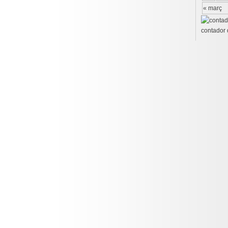
« març
contador 