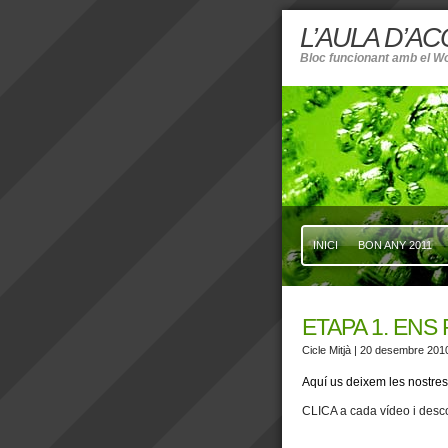
L’AULA D’A
Bloc funcionant amb el W
INICI
BON ANY 2011
ETAPA 1. ENS
Cicle Mitjà
| 20 desembre 201
Aquí us deixem les nostres
CLICA a cada vídeo i desc