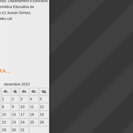
unya. Departament d’Educació
emàtica Educativa de
 (c) Juanjo Gómez,
tec.cat
M A…
desembre 2010
dc.
dj.
dv.
ds.
dg.
1
2
3
4
5
8
9
10
11
12
15
16
17
18
19
22
23
24
25
26
29
30
31