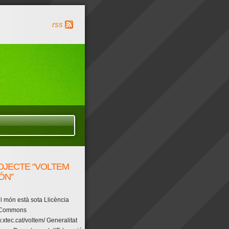
rss
OJECTE “VOLTEM
ÓN”
l món està sota Llicència
 Commons
.xtec.cat/voltem/ Generalitat