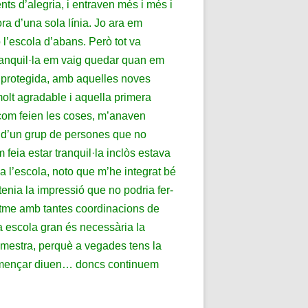
ts d’alegria, i entraven més i més i
ra d’una sola línia. Jo ara em
l’escola d’abans. Però tot va
 tranquil·la em vaig quedar quan em
 protegida, amb aquelles noves
molt agradable i aquella primera
 com feien les coses, m’anaven
 d’un grup de persones que no
feia estar tranquil·la inclòs estava
a l’escola, noto que m’he integrat bé
tenia la impressió que no podria fer-
ritme amb tantes coordinacions de
a escola gran és necessària la
 mestra, perquè a vegades tens la
començar diuen… doncs continuem