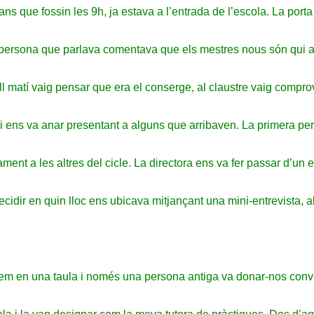
ns que fossin les 9h, ja estava a l’entrada de l’escola. La port
a persona que parlava comentava que els mestres nous són qui ar
 matí vaig pensar que era el conserge, al claustre vaig comprov
 i ens va anar presentant a alguns que arribaven. La primera pe
ment a les altres del cicle. La directora ens va fer passar d’un 
cidir en quin lloc ens ubicava mitjançant una mini-entrevista, a
àvem en una taula i només una persona antiga va donar-nos conver