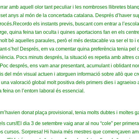
rrar amb aquell olor tant peculiar i les nombroses llibretes blan
t set anys al món de la concertada catalana. Després d’haver su
procés.
Recordo els instants previs, buscant com entrar a l’escol
ge, quina feina tan oculta i quines aportacions fan en els centr
 molt bé aquelles paraules, però el més destacable va ser el to i
t-s’ho! Després, em va comentar quina preferència tenia pel que
iència. Pocs minuts després, la situació es repetia amb altres
Poc després, ens vam anar presentant, acumulant i oblidant n
s del món visual actuen i atorguen informació sobre allò que cr
 una valoració global molt positiva dels primers dies i agraeixo
a feina on l’entorn laboral és essencial.
m’havien donat plaça provisional, tenia molts dubtes i moltes 
ls curs!
El dia 3 de setembre vaig anar al nou “cole” per primer
os cursos. Sorpresa! Hi havia més mestres que començaven amb