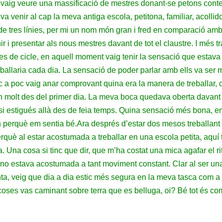
, vaig veure una massificació de mestres donant-se petons conten
venir al cap la meva antiga escola, petitona, familiar, acollido
e tres línies, per mi un nom món gran i fred en comparació amb 
ir i presentar als nous mestres davant de tot el claustre. I més
 de cicle, en aquell moment vaig tenir la sensació que estava
ballaria cada dia. La sensació de poder parlar amb ells va ser 
 a poc vaig anar comprovant quina era la manera de treballar,
n molt des del primer dia. La meva boca quedava oberta davant
si estigués allà des de feia temps. Quina sensació més bona, em 
n perquè em sentia bé.
Ara després d’estar dos mesos treballant 
erquè al estar acostumada a treballar en una escola petita, aquí 
. Una cosa si tinc que dir, que m’ha costat una mica agafar el 
é no estava acostumada a tant moviment constant. Clar al ser un
ta, veig que dia a dia estic més segura en la meva tasca com a
oses vas caminant sobre terra que es belluga, oi? Bé tot és 