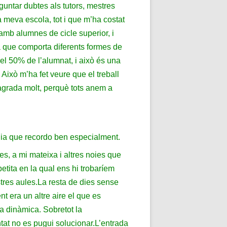
eguntar dubtes als tutors, mestres
a meva escola, tot i que m’ha costat
 amb alumnes de cicle superior, i
 que comporta diferents formes de
l 50% de l’alumnat, i això és una
ixò m’ha fet veure que el treball
grada molt, perquè tots anem a
 dia que recordo ben especialment.
s, a mi mateixa i altres noies que
etita en la qual ens hi trobaríem
tres aules.
La resta de dies sense
t era un altre aire el que es
la dinàmica. Sobretot la
ntat no es pugui solucionar.
L’entrada