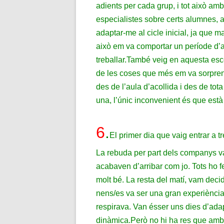
adients per cada grup, i tot això amb
especialistes sobre certs alumnes, act
adaptar-me al cicle inicial, ja que 
això em va comportar un període d’
treballar.
També veig en aquesta esco
de les coses que més em va sorprend
des de l’aula d’acollida i des de tota
una, l’únic inconvenient és que està
6
.
El primer dia que vaig entrar a 
La rebuda per part dels companys va 
acabaven d’arribar com jo. Tots ho f
molt bé. La resta del matí, vam decid
nens/es va ser una gran experiència 
respirava. Van ésser uns dies d’adapt
dinàmica.
Però no hi ha res que amb u