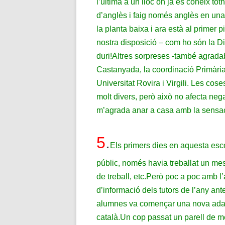
l’última a un lloc on ja es coneix tot
d’anglès i faig només anglès en una 
la planta baixa i ara està al primer
nostra disposició – com ho són la Dir
duri!
Altres sorpreses -també agradab
Castanyada, la coordinació Primària-
Universitat Rovira i Virgili. Les cos
molt divers, però això no afecta neg
m’agrada anar a casa amb la sensació
5
.
Els primers dies en aquesta esco
públic, només havia treballat un me
de treball, etc.
Però poc a poc amb l’
d’informació dels tutors de l’any ant
alumnes va començar una nova adapta
català.
Un cop passat un parell de me