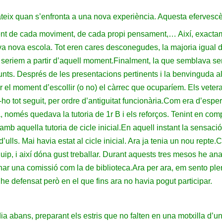
eix quan s’enfronta a una nova experiència. Aquesta efervescèn
cient de cada moviment, de cada propi pensament,…
Així, exacta
va nova escola. Tot eren cares desconegudes, la majoria igual 
 seriem a partir d’aquell moment.
Finalment, la que semblava ser
junts. Després de les presentacions pertinents i la benvinguda 
ar el moment d’escollir (o no) el càrrec que ocuparíem. Els veter
-ho tot seguit, per ordre d’antiguitat funcionària.
Com era d’espera
ara, només quedava la tutoria de 1r B i els reforços. Tenint en com
mb aquella tutoria de cicle inicial.
En aquell instant la sensaci
’ulls. Mai havia estat al cicle inicial. Ara ja tenia un nou repte.
C
ip, i així dóna gust treballar. Durant aquests tres mesos he anat
inar una comissió com la de biblioteca.
Ara per ara, em sento plen
he defensat però en el que fins ara no havia pogut participar.
dia abans, preparant els estris que no falten en una motxilla d’un