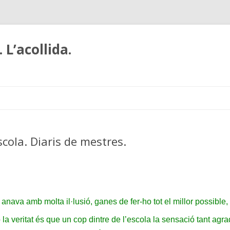
 L’acollida.
Skip
to
content
scola. Diaris de mestres.
a anava amb molta il·lusió, ganes de fer-ho tot el millor possible
 la veritat és que un cop dintre de l’escola la sensació tant agr