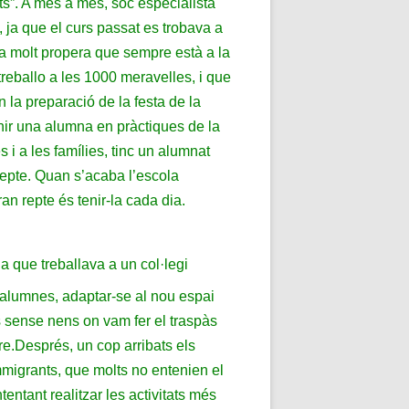
uts”. A més a més, sóc especialista
 ja que el curs passat es trobava a
ona molt propera que sempre està a la
treballo a les 1000 meravelles, i que
 la preparació de la festa de la
enir una alumna en pràctiques de la
 i a les famílies, tinc un alumnat
repte. Quan s’acaba l’escola
n repte és tenir-la cada dia.
a que treballava a un col·legi
 alumnes, adaptar-se al nou espai
s sense nens on vam fer el traspàs
re.
Després, un cop arribats els
migrants, que molts no entenien el
ntant realitzar les activitats més