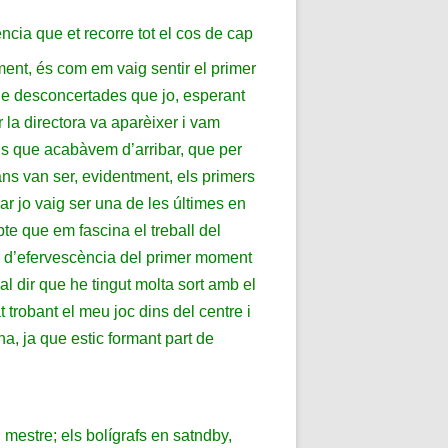
cia que et recorre tot el cos de cap
ment, és com em vaig sentir el primer
de desconcertades que jo, esperant
 la directora va aparèixer i vam
als que acabàvem d’arribar, que per
ans van ser, evidentment, els primers
r jo vaig ser una de les últimes en
pte que em fascina el treball del
ó d’efervescència del primer moment
al dir que he tingut molta sort amb el
 trobant el meu joc dins del centre i
a, ja que estic formant part de
 mestre; els bolígrafs en satndby,