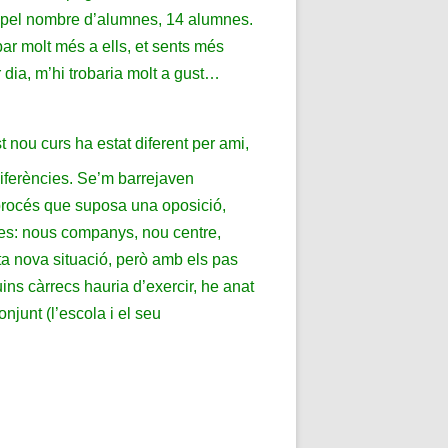
nó pel nombre d’alumnes, 14 alumnes.
bar molt més a ells, et sents més
 dia, m’hi trobaria molt a gust…
 nou curs ha estat diferent per ami,
diferències.
Se’m barrejaven
 procés que suposa una oposició,
ves: nous companys, nou centre,
ta nova situació, però amb els pas
ns càrrecs hauria d’exercir, he anat
njunt (l’escola i el seu