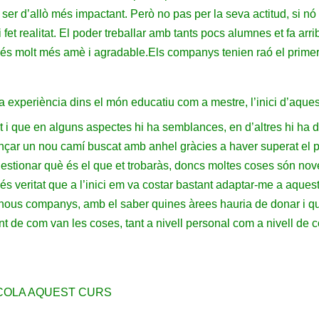
 ser d’allò més impactant. Però no pas per la seva actitud, si 
fet realitat. El poder treballar amb tants pocs alumnes et fa arri
l és molt més amè i agradable.
Els companys tenien raó el primer
a experiència dins el món educatiu com a mestre, l’inici d’aquest
ot i que en alguns aspectes hi ha semblances, en d’altres hi ha 
mençar un nou camí buscat amb anhel gràcies a haver superat el
estionar què és el que et trobaràs, doncs moltes coses són no
és veritat que a l’inici em va costar bastant adaptar-me a aques
nous companys, amb el saber quines àrees hauria de donar i qui
ent de com van les coses, tant a nivell personal com a nivell de co
SCOLA AQUEST CURS