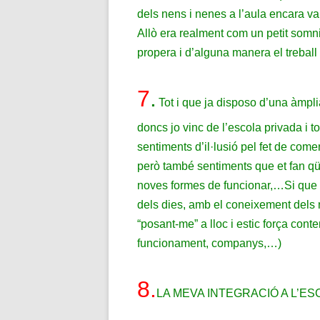
dels nens i nenes a l’aula encara va
Allò era realment com un petit somni 
propera i d’alguna manera el trebal
7
.
Tot i que ja disposo d’una àmpli
doncs jo vinc de l’escola privada i t
sentiments d’il·lusió pel fet de co
però també sentiments que et fan qü
noves formes de funcionar,…
Si que 
dels dies, amb el coneixement dels 
“posant-me” a lloc i estic força cont
funcionament, companys,…)
8
.
LA MEVA INTEGRACIÓ A L’E