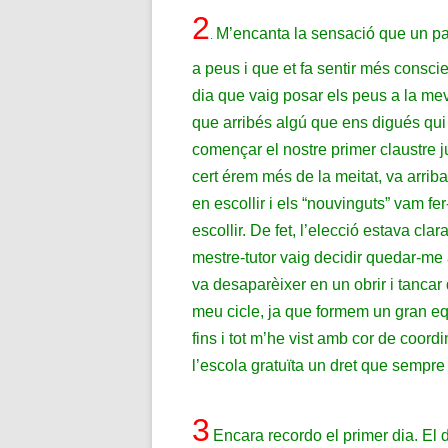
2
M’encanta la sensació que un pat
.
a peus i que et fa sentir més cons
dia que vaig posar els peus a la me
que arribés algú que ens digués qui
començar el nostre primer claustre 
cert érem més de la meitat, va arrib
en escollir i els “nouvinguts” vam fer
escollir. De fet, l’elecció estava cl
mestre-tutor vaig decidir quedar-me a
va desaparèixer en un obrir i tancar d
meu cicle, ja que formem un gran equ
fins i tot m’he vist amb cor de coord
l’escola gratuïta un dret que sempre 
3
Encara recordo el primer dia.
El 