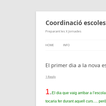
Coordinació escoles.
Preparant les X Jornades
HOME
INFO
El primer dia a la nova e
1 Reply
1
.
El dia que vaig arribar a l’escol
tocaria fer durant aquell curs…. però