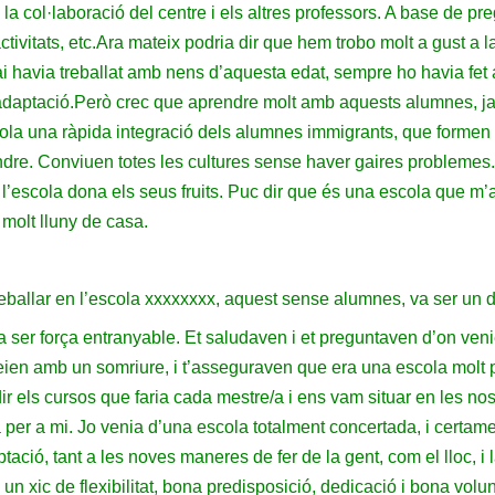
 la col·laboració del centre i els altres professors. A base de pr
ivitats, etc.
Ara mateix podria dir que hem trobo molt a gust a l
mai havia treballat amb nens d’aquesta edat, sempre ho havia fet
adaptació.
Però crec que aprendre molt amb aquests alumnes, ja
la una ràpida integració dels alumnes immigrants, que formen e
re. Conviuen totes les cultures sense haver gaires problemes. A
 l’escola dona els seus fruits.
Puc dir que és una escola que m’a
 molt lluny de casa.
treballar en l’escola xxxxxxxx, aquest sense alumnes, va ser un
ser força entranyable. Et saludaven i et preguntaven d’on venie
eien amb un somriure, i t’asseguraven que era una escola molt p
ir els cursos que faria cada mestre/a i ens vam situar en les nos
per a mi. Jo venia d’una escola totalment concertada, i certamen
ació, tant a les noves maneres de fer de la gent, com el lloc, i 
n xic de flexibilitat, bona predisposició, dedicació i bona volu