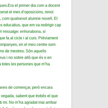
ques.
Era el primer dia com a docent
perat el mes d’oposicions, renoi
a, com qualsevol alumne novell. El
es educatius, que em va redirigir cap
 el missatge: enhorabona, si
 fa al cicle i al curs. Prèviament
 companyes, en el meu centre som
oms de mestres. Són aquells
eus i no sobre allò que és o en
 a totes les persones que m’ha
ganes de començar, però encara
a vegada, sabent que trobés el que
 mi. No m’ha agradat mai arribar