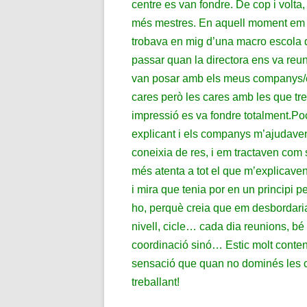
centre es van fondre. De cop i volta
més mestres. En aquell moment em va 
trobava en mig d’una macro escola d
passar quan la directora ens va reun
van posar amb els meus companys/es
cares però les cares amb les que tre
impressió es va fondre totalment.
Poc
explicant i els companys m’ajudave
coneixia de res, i em tractaven com 
més atenta a tot el que m’explicave
i mira que tenia por en un principi p
ho, perquè creia que em desbordaria
nivell, cicle… cada dia reunions, b
coordinació sinó… Estic molt conten
sensació que quan no dominés les c
treballant!