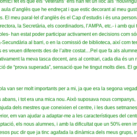
hom!
El fet és que els “veterans” ens han fet un lloc als “nouving
aula d’anglès que he endreçat i que estic decorant al meu gust,
 pis. El meu paral·lel d’anglès és el Cap d’estudis i és una pers
ectora, la Secretària, els coordinadors, l’AMPA, etc.- i amb qui 
les- han estat poder participar activament en decisions com són
Secundària al barri, o en la comissió de biblioteca, així com t
es es veuen diferents des de l’altre costat…
Pel que fa als alumnes
ativament la meva tasca docent, ans al contrari, cada dia és un 
 de “prova superada”, sensació que he tingut molts dies. El gra
la van ser molt importants per a mi, ja que era la segona vegad
s abans, i tot era una mica nou. Això suposava nous companys,
ajuda dels mestres que coneixien el centre, i les dues setmane
erior, em van ajudar a adaptar-me a les característiques del cent
ció, els nous alumnes, i amb la dificultat que un 50% eren im
sos puc dir que ja tinc agafada la dinàmica dels meus grups, inte