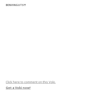
o
te
k
ix
BENVINGUTS!!!
Click here to comment on this Voki.
Get a Voki now!