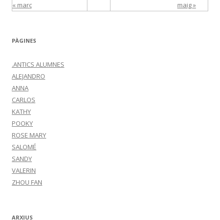
« març
maig »
PÀGINES
.ANTICS ALUMNES
ALEJANDRO
ANNA
CARLOS
KATHY
POOKY
ROSE MARY
SALOMÉ
SANDY
VALERIN
ZHOU FAN
ARXIUS