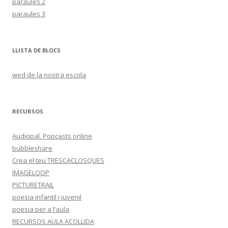
paraules 2
paraules 3
LLISTA DE BLOCS
wed de la nostra escola
RECURSOS
Audiopal. Popcasts online
bubbleshare
Crea el teu TRESCACLOSQUES
IMAGELOOP
PICTURETRAIL
poesia infantil i juvenil
poesia per a l’aula
RECURSOS AULA ACOLLIDA