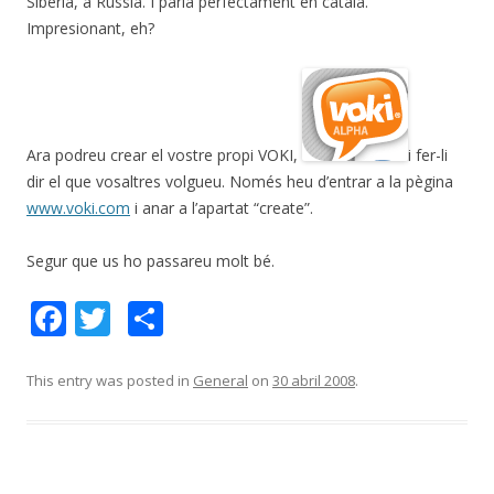
Siberia, a Russia. I parla perfectament en català.
Impresionant, eh?
Ara podreu crear el vostre propi VOKI,
i fer-li
dir el que vosaltres volgueu. Només heu d’entrar a la pègina
www.voki.com
i anar a l’apartat “create”.
Segur que us ho passareu molt bé.
F
T
C
ac
w
o
e
itt
m
This entry was posted in
General
on
30 abril 2008
.
b
er
p
o
ar