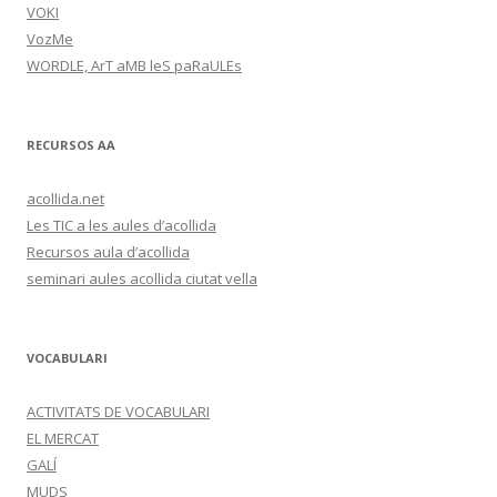
VOKI
VozMe
WORDLE, ArT aMB leS paRaULEs
RECURSOS AA
acollida.net
Les TIC a les aules d’acollida
Recursos aula d’acollida
seminari aules acollida ciutat vella
VOCABULARI
ACTIVITATS DE VOCABULARI
EL MERCAT
GALÍ
MUDS