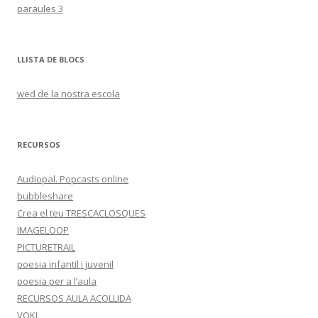
paraules 3
LLISTA DE BLOCS
wed de la nostra escola
RECURSOS
Audiopal. Popcasts online
bubbleshare
Crea el teu TRESCACLOSQUES
IMAGELOOP
PICTURETRAIL
poesia infantil i juvenil
poesia per a l’aula
RECURSOS AULA ACOLLIDA
VOKI