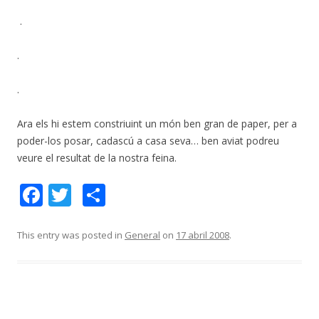
.
.
.
Ara els hi estem constriuint un món ben gran de paper, per a
poder-los posar, cadascú a casa seva… ben aviat podreu
veure el resultat de la nostra feina.
F
T
C
ac
w
o
e
itt
m
This entry was posted in
General
on
17 abril 2008
.
b
er
p
o
ar
o
te