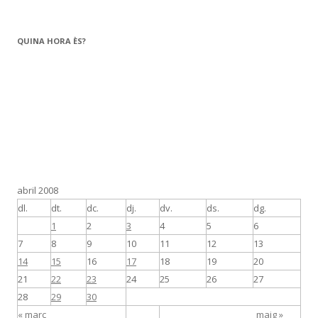
QUINA HORA ÈS?
abril 2008
dl.
dt.
dc.
dj.
dv.
ds.
dg.
1
2
3
4
5
6
7
8
9
10
11
12
13
14
15
16
17
18
19
20
21
22
23
24
25
26
27
28
29
30
« març
maig »