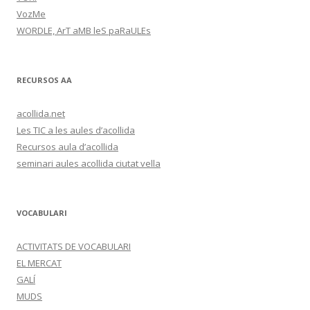
VozMe
WORDLE, ArT aMB leS paRaULEs
RECURSOS AA
acollida.net
Les TIC a les aules d’acollida
Recursos aula d’acollida
seminari aules acollida ciutat vella
VOCABULARI
ACTIVITATS DE VOCABULARI
EL MERCAT
GALÍ
MUDS