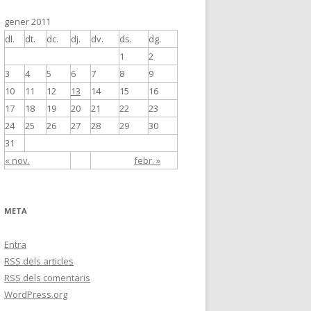
gener 2011
dl.
dt.
dc.
dj.
dv.
ds.
dg.
1
2
3
4
5
6
7
8
9
10
11
12
13
14
15
16
17
18
19
20
21
22
23
24
25
26
27
28
29
30
31
« nov.
febr. »
META
Entra
RSS
dels articles
RSS
dels comentaris
WordPress.org