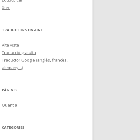
Edu365.cat
Xtec
TRADUCTORS ON-LINE
Alta vista
Traducció gratuïta
Traductor Google (anglès, francès,
alemany…)
PÀGINES
Quant a
CATEGORIES