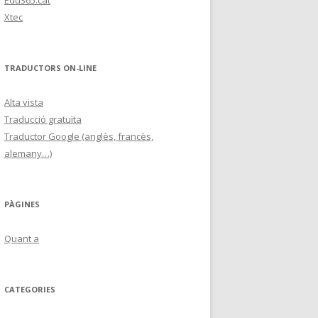
Edu365.cat
Xtec
TRADUCTORS ON-LINE
Alta vista
Traducció gratuïta
Traductor Google (anglès, francès,
alemany…)
PÀGINES
Quant a
CATEGORIES