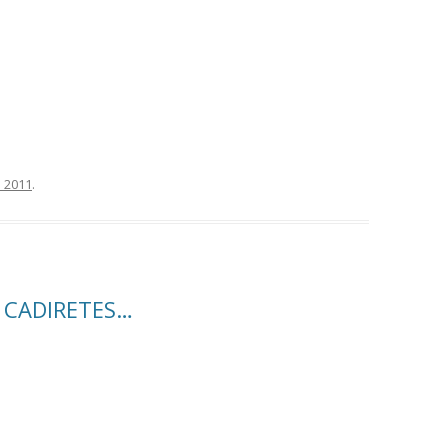
l 2011
.
S CADIRETES…