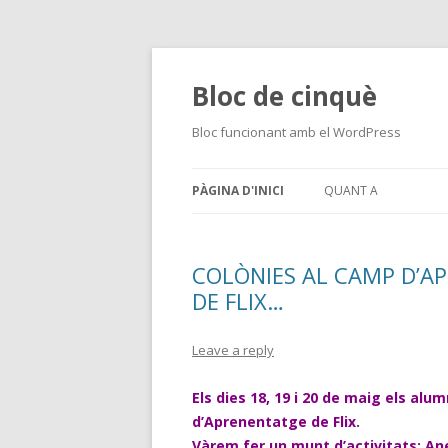
Bloc de cinquè
Bloc funcionant amb el WordPress
PÀGINA D'INICI
QUANT A
COLÒNIES AL CAMP D’A
DE FLIX…
Leave a reply
Els dies 18, 19 i 20 de maig els alu
d’Aprenentatge de Flix.
Vàrem fer un munt d’activitats: Anel