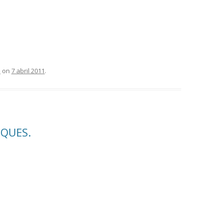
a
on
7 abril 2011
.
QUES.