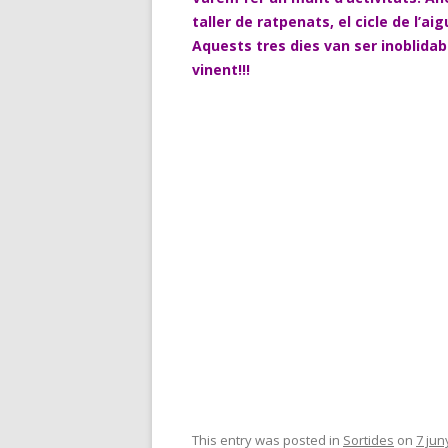
taller de ratpenats, el cicle de l’ai
Aquests tres dies van ser inoblidab
vinent!!!
This entry was posted in
Sortides
on
7 jun