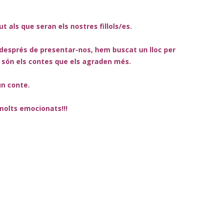
 als que seran els nostres fillols/es.
i després de presentar-nos, hem buscat un lloc per
s són els contes que els agraden més.
un conte.
molts emocionats!!!