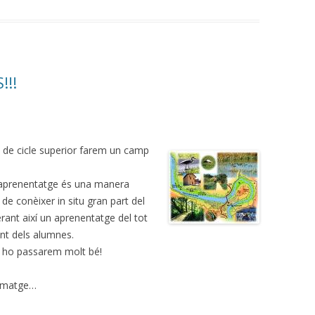
!!!
s de cicle superior farem un camp
’aprenentatge és una manera
de conèixer in situ gran part del
erant així un aprenentatge del tot
ent dels alumnes.
s ho passarem molt bé!
 imatge…