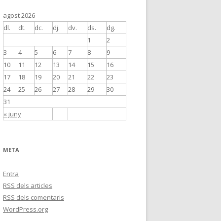
agost 2026
dl.
dt.
dc.
dj.
dv.
ds.
dg.
1
2
3
4
5
6
7
8
9
10
11
12
13
14
15
16
17
18
19
20
21
22
23
24
25
26
27
28
29
30
31
« juny
META
Entra
RSS
dels articles
RSS
dels comentaris
WordPress.org