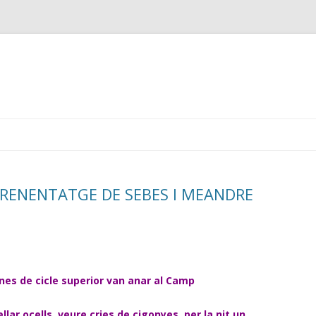
Skip
to
content
PRENENTATGE DE SEBES I MEANDRE
mnes de cicle superior van anar al Camp
lar ocells, veure cries de cigonyes, per la nit un