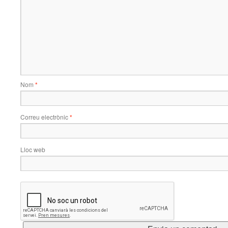
Nom
*
Correu electrònic
*
Lloc web