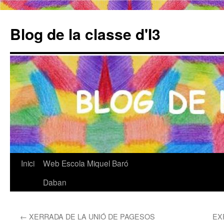
Blog de la classe d'I3
Inici
Web Escola Miquel Baró
Vés
Daban
al
contingut
←
XERRADA DE LA UNIÓ DE PAGESOS
EX