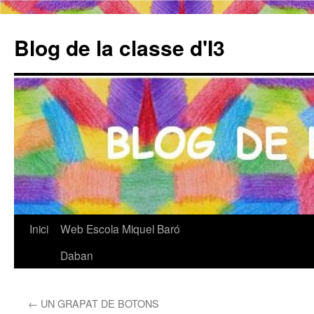
Blog de la classe d'I3
Inici
Web Escola Miquel Baró
Vés
Daban
al
contingut
←
UN GRAPAT DE BOTONS