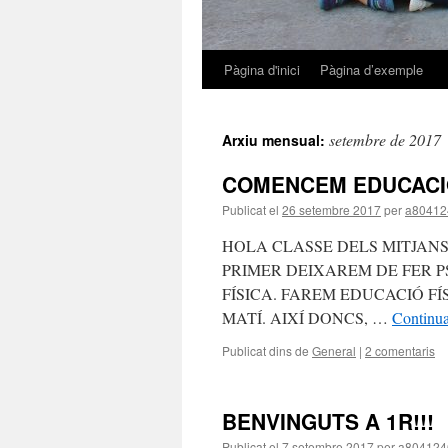
Pàgina d'inici
Pàgina d’exemple
Vés
al
setembre de 2017
Arxiu mensual:
contingut
COMENCEM EDUCACIÓ
Publicat el
26 setembre 2017
per
a80412
HOLA CLASSE DELS MITJANS 
PRIMER DEIXAREM DE FER 
FÍSICA. FAREM EDUCACIÓ FÍ
MATÍ. AIXÍ DONCS, …
Continua
Publicat dins de
General
|
2 comentaris
BENVINGUTS A 1R!!!
Publicat el
7 setembre 2017
per
a804124