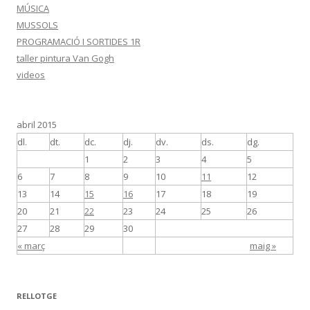
MÚSICA
MUSSOLS
PROGRAMACIÓ I SORTIDES 1R
taller pintura Van Gogh
videos
abril 2015
dl.
dt.
dc.
dj.
dv.
ds.
dg.
1
2
3
4
5
6
7
8
9
10
11
12
13
14
15
16
17
18
19
20
21
22
23
24
25
26
27
28
29
30
« març
maig »
RELLOTGE