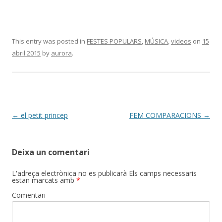
This entry was posted in
FESTES POPULARS
,
MÚSICA
,
videos
on
15
abril 2015
by
aurora
.
Post
←
el petit princep
FEM COMPARACIONS
→
navigation
Deixa un comentari
L'adreça electrònica no es publicarà
Els camps necessaris
estan marcats amb
*
Comentari