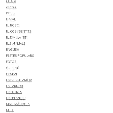
COALA
contes
DITES
E. VIAL
EL BOSC
EL COS I SENTITS
EL DIA I LA NIT
ELS ANIMALS
ENGLISH
FESTES POPULARS
FOTOS
General
L'ESPAI
LA CASA I FAMÍLIA
LA TARDOR
LES FEINES
LES PLANTES
MATEMÀTIQUES
MEDI