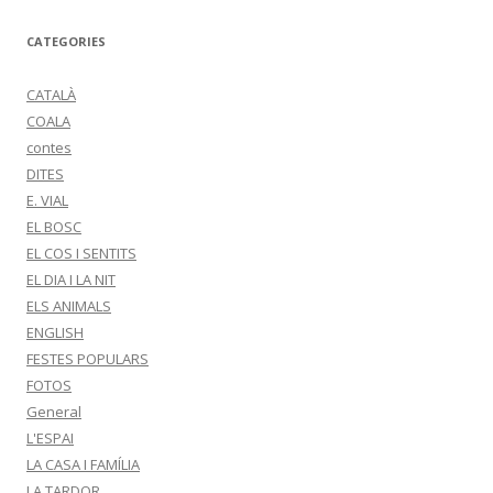
CATEGORIES
CATALÀ
COALA
contes
DITES
E. VIAL
EL BOSC
EL COS I SENTITS
EL DIA I LA NIT
ELS ANIMALS
ENGLISH
FESTES POPULARS
FOTOS
General
L'ESPAI
LA CASA I FAMÍLIA
LA TARDOR