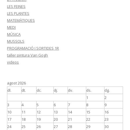
LES FEINES
LES PLANTES
MATEMÀTIQUES
MEDI
MÚSICA
MUSSOLS
PROGRAMACIÓ I SORTIDES 1R
taller pintura Van Gogh
videos
agost 2026
dl.
dt.
dc.
dj.
dv.
ds.
dg.
1
2
3
4
5
6
7
8
9
10
11
12
13
14
15
16
17
18
19
20
21
22
23
24
25
26
27
28
29
30