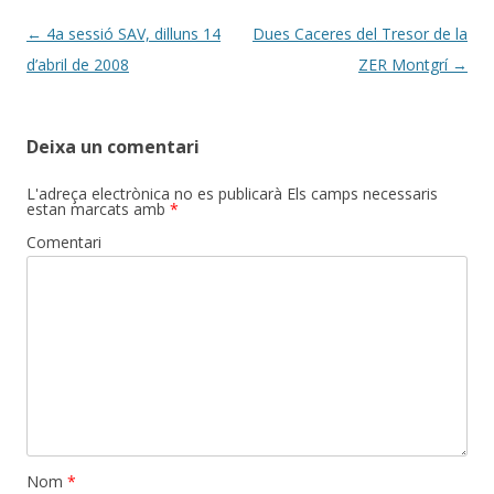
k
ix
Post
←
4a sessió SAV, dilluns 14
Dues Caceres del Tresor de la
navigation
d’abril de 2008
ZER Montgrí
→
Deixa un comentari
L'adreça electrònica no es publicarà
Els camps necessaris
estan marcats amb
*
Comentari
Nom
*