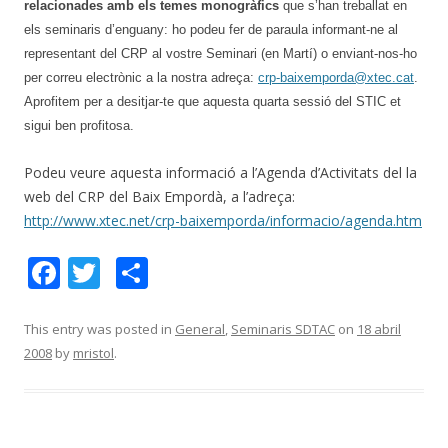
relacionades amb els temes monogràfics
que s’han treballat en
els seminaris d’enguany: ho podeu fer de paraula informant-ne al
representant del CRP al vostre Seminari (en Martí) o enviant-nos-ho
per correu electrònic a la nostra adreça:
crp-baixemporda@xtec.cat
.
Aprofitem per a desitjar-te que aquesta quarta sessió del STIC et
sigui ben profitosa.
Podeu veure aquesta informació a l’Agenda d’Activitats del la
web del CRP del Baix Empordà, a l’adreça:
http://www.xtec.net/crp-baixemporda/informacio/agenda.htm
F
T
C
ac
w
o
e
itt
m
This entry was posted in
General
,
Seminaris SDTAC
on
18 abril
2008
by
mristol
.
b
er
p
o
ar
o
te