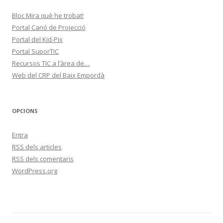
Bloc Mira què he trobat!
Portal Canó de Projecció
Portal del Kid-Pix
Portal SuporTIC
Recursos TIC a l’àrea de…
Web del CRP del Baix Empordà
OPCIONS
Entra
RSS
dels articles
RSS
dels comentaris
WordPress.org