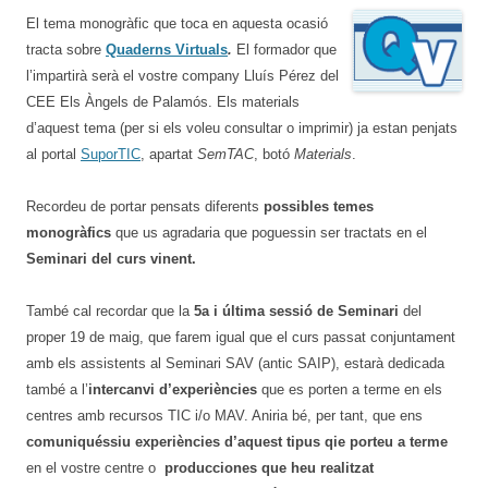
El tema monogràfic que toca en aquesta ocasió
tracta sobre
Quaderns Virtuals
.
El formador que
l’impartirà serà el vostre company Lluís Pérez del
CEE Els Àngels de Palamós. Els materials
d’aquest tema (per si els voleu consultar o imprimir) ja estan penjats
al portal
SuporTIC
, apartat
SemTAC
, botó
Materials
.
Recordeu de portar pensats diferents
possibles temes
monogràfics
que us agradaria que poguessin ser tractats en el
Seminari del curs vinent.
També cal recordar que la
5a i última sessió de Seminari
del
proper 19 de maig, que farem igual que el curs passat conjuntament
amb els assistents al Seminari SAV (antic SAIP), estarà dedicada
també a l’
intercanvi d’experiències
que es porten a terme en els
centres amb recursos TIC i/o MAV. Aniria bé, per tant, que ens
comuniquéssiu experiències d’aquest tipus qie porteu a terme
en el vostre centre o
producciones que heu realitzat