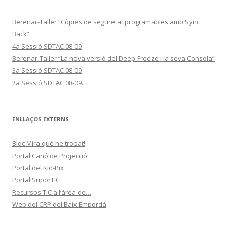
Berenar-Taller “Còpies de seguretat programables amb Sync
Back”
4a Sessió SDTAC 08-09
Berenar-Taller “La nova versió del Deep-Freeze i la seva Consola”
3a Sessió SDTAC 08-09
2a Sessió SDTAC 08-09.
ENLLAÇOS EXTERNS
Bloc Mira què he trobat!
Portal Canó de Projecció
Portal del Kid-Pix
Portal SuporTIC
Recursos TIC a l’àrea de…
Web del CRP del Baix Empordà