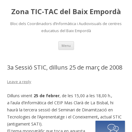
Zona TIC-TAC del Baix Empordà
Bloc dels Coordinadors d’Informàtica i Audiovisuals de centres
educatius del Baix Empordà
Skip
Menu
to
content
3a Sessió STIC, dilluns 25 de març de 2008
Leave a reply
Dilluns vinent
25 de febrer
, de les 15,00 a les 18,00 h.,
a l’aula d’Informàtica del CEIP Mas Clarà de La Bisbal, hi
haurà la tercera sessió del Seminari de Dinamització en
Tecnologies de l’Aprenentatge i el Coneixement
,
actual STIC
(antigament SATI).
El tema monogràfic que toca en aquesta