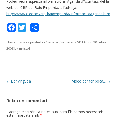
Podeu veure aquesta informació a l’Agenda d’Activitats del la
web del CRP del Baix Empordà, a l’adreça:
http://www.xtec.net/crp-baixemporda/informacio/agenda.htm
F
T
C
ac
w
o
e
itt
m
This entry was posted in
General
,
Seminaris SDTAC
on
20 febrer
2008
by
mristol
.
b
er
p
o
ar
o
te
k
ix
Post
←
Benvinguda
Video per fer boca…
→
navigation
Deixa un comentari
L'adreça electrònica no es publicarà
Els camps necessaris
estan marcats amb
*