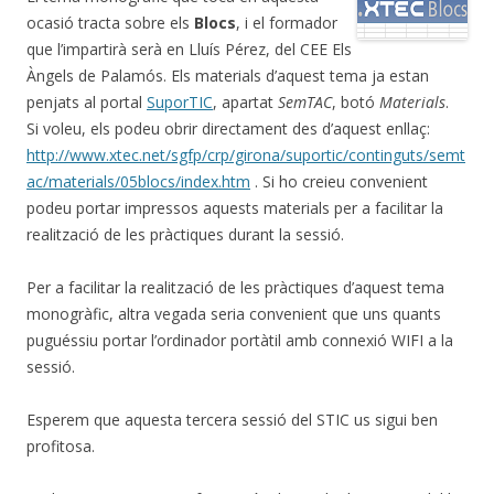
ocasió tracta sobre els
Blocs
, i el formador
que l’impartirà serà en Lluís Pérez, del CEE Els
Àngels de Palamós. Els materials d’aquest tema ja estan
penjats al portal
SuporTIC
, apartat
SemTAC
, botó
Materials
.
Si voleu, els podeu obrir directament des d’aquest enllaç:
http://www.xtec.net/sgfp/crp/girona/suportic/continguts/semt
ac/materials/05blocs/index.htm
. Si ho creieu convenient
podeu portar impressos aquests materials per a facilitar la
realització de les pràctiques durant la sessió.
Per a facilitar la realització de les pràctiques d’aquest tema
monogràfic, altra vegada seria convenient que uns quants
puguéssiu portar l’ordinador portàtil amb connexió WIFI a la
sessió.
Esperem que aquesta tercera sessió del STIC us sigui ben
profitosa.