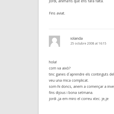
Jordi, anima’ns que ens farà falta.
Fins aviat.
iolanda
25 octubre 2008 at 16:15
hola!
com va això?
tinc ganes d´aprendre els continguts de
veu una mica complicat.
som-hi doncs, anem a començar a inves
fins dijous i bona setmana.
jordi ,ja em miro el correu xtec. je,je