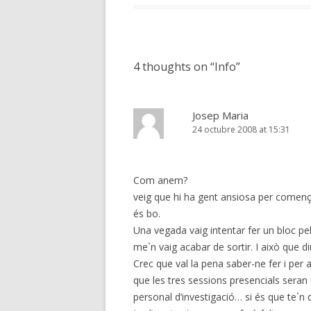
4 thoughts on “
Info
”
Josep Maria
24 octubre 2008 at 15:31
Com anem?
veig que hi ha gent ansiosa per començar
és bo.
Una vegada vaig intentar fer un bloc p
me`n vaig acabar de sortir. I això que diu
Crec que val la pena saber-ne fer i per 
que les tres sessions presencials seran 
personal d’investigació… si és que te`n