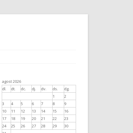
agost 2026
dl.
dt.
dc.
dj.
dv.
ds.
dg.
1
2
3
4
5
6
7
8
9
10
11
12
13
14
15
16
17
18
19
20
21
22
23
24
25
26
27
28
29
30