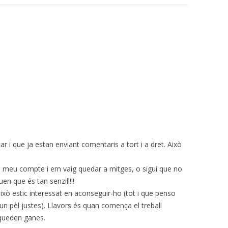
 i que ja estan enviant comentaris a tort i a dret. Això
el meu compte i em vaig quedar a mitges, o sigui que no
en que és tan senzill!!!
això estic interessat en aconseguir-ho (tot i que penso
un pèl justes). Llavors és quan comença el treball
 queden ganes.