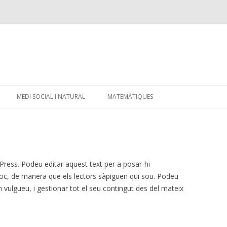
C
Skip
to
MEDI SOCIAL I NATURAL
MATEMÀTIQUES
content
ress. Podeu editar aquest text per a posar-hi
loc, de manera que els lectors sàpiguen qui sou. Podeu
vulgueu, i gestionar tot el seu contingut des del mateix