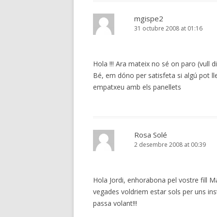
mgispe2
31 octubre 2008 at 01:16
Hola !!! Ara mateix no sé on paro (vull di
Bé, em dóno per satisfeta si algú pot l
empatxeu amb els panellets
Rosa Solé
2 desembre 2008 at 00:39
Hola Jordi, enhorabona pel vostre fill Ma
vegades voldriem estar sols per uns inst
passa volant!!!