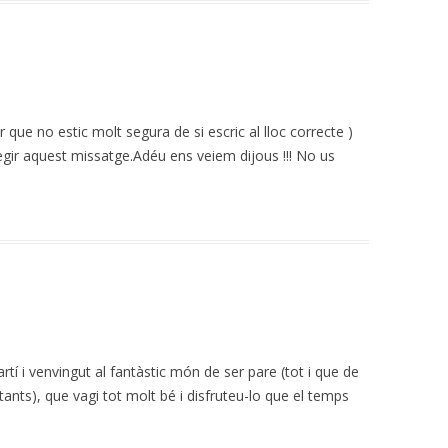
r que no estic molt segura de si escric al lloc correcte )
legir aquest missatge.Adéu ens veiem dijous !!! No us
rtí i venvingut al fantàstic món de ser pare (tot i que de
ants), que vagi tot molt bé i disfruteu-lo que el temps