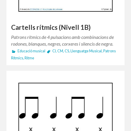
Cartells rítmics (Nivell 1B)
Patrons rítmics de 4 pulsacions amb combinacions de
rodones, blanques, negres, corxeres i silencis de negra.
Educació musical
CI
,
CM
,
CS
,
Llenguatge Musical
,
Patrons
Rítmics
,
Ritme