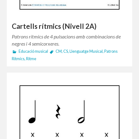
Cartells rítmics (Nivell 2A)
Patrons rítmics de 4 pulsacions amb combinacions de
negres i 4 semicorxeres.
Educació musical
CM
,
CS
,
Llenguatge Musical
,
Patrons
Rítmics
,
Ritme