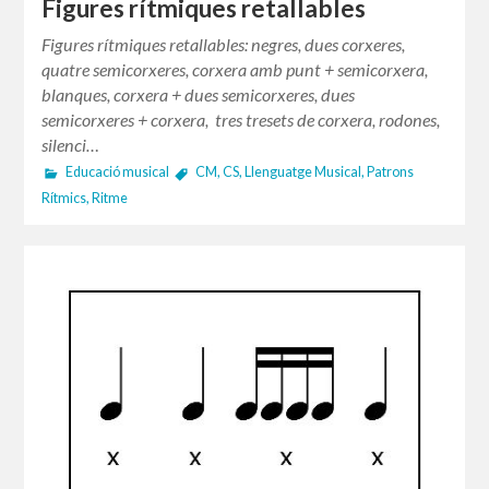
Figures rítmiques retallables
Figures rítmiques retallables: negres, dues corxeres,
quatre semicorxeres, corxera amb punt + semicorxera,
blanques, corxera + dues semicorxeres, dues
semicorxeres + corxera, tres tresets de corxera, rodones,
silenci…
Educació musical
CM
,
CS
,
Llenguatge Musical
,
Patrons
Rítmics
,
Ritme