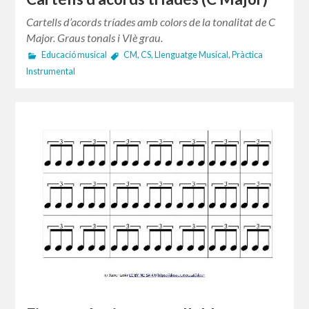
Cartells d’acords tríades amb colors de la tonalitat de C
Major. Graus tonals i VIè grau.
Educació musical
CM
,
CS
,
Llenguatge Musical
,
Pràctica
Instrumental