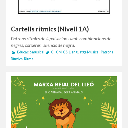
Cartells rítmics (Nivell 1A)
Patrons rítmics de 4 pulsacions amb combinacions de
negres, corxeres i silencis de negra.
Educació musical
CI
,
CM
,
CS
,
Llenguatge Musical
,
Patrons
Rítmics
,
Ritme