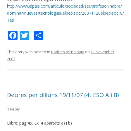
http://www.elpais.com/articulo/sociedad/ser/profesor/habra/
dominar/nuevas/tecnologias/elpepisoc/20071120elpepisoc_8/
Tes
F
T
S
ac
w
h
e
itt
ar
This entry was posted in
notícies tecnologia
on
21 November
2007
.
b
er
e
o
o
k
Deures per dilluns 19/11/07 (4t ESO A i B)
1 Reply
Llibre: pag 45. Ex. 4 apartats a) i b)