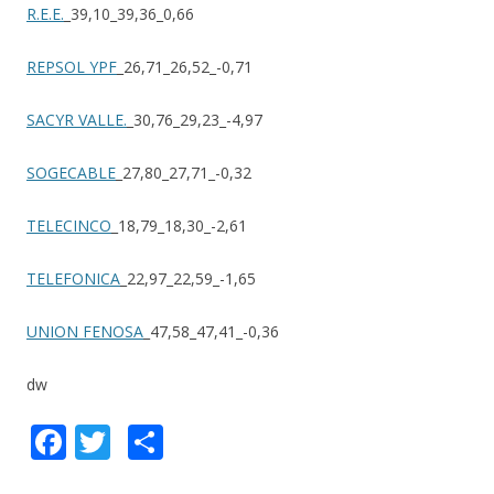
R.E.E.
_39,10_39,36_0,66
REPSOL YPF
_26,71_26,52_-0,71
SACYR VALLE.
_30,76_29,23_-4,97
SOGECABLE
_27,80_27,71_-0,32
TELECINCO
_18,79_18,30_-2,61
TELEFONICA
_22,97_22,59_-1,65
UNION FENOSA
_47,58_47,41_-0,36
dw
F
T
S
ac
w
h