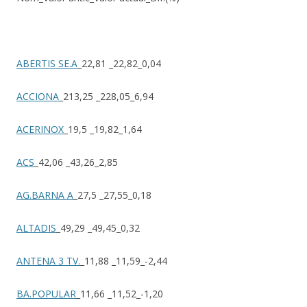
ABERTIS SE.A
_22,81 _22,82_0,04
ACCIONA
_213,25 _228,05_6,94
ACERINOX
_19,5 _19,82_1,64
ACS
_42,06 _43,26_2,85
AG.BARNA A
_27,5 _27,55_0,18
ALTADIS
_49,29 _49,45_0,32
ANTENA 3 TV.
_11,88 _11,59_-2,44
BA.POPULAR
_11,66 _11,52_-1,20