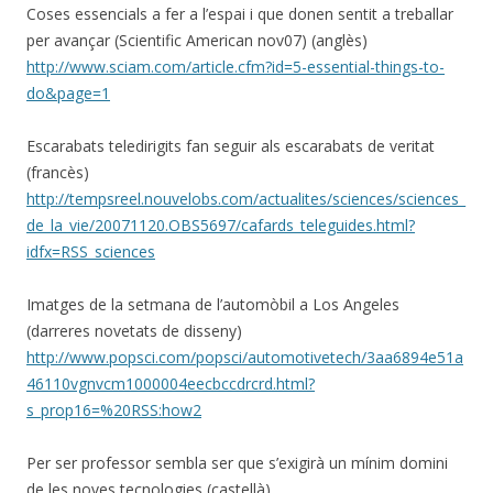
Coses essencials a fer a l’espai i que donen sentit a treballar
per avançar (Scientific American nov07) (anglès)
http://www.sciam.com/article.cfm?id=5-essential-things-to-
do&page=1
Escarabats teledirigits fan seguir als escarabats de veritat
(francès)
http://tempsreel.nouvelobs.com/actualites/sciences/sciences_
de_la_vie/20071120.OBS5697/cafards_teleguides.html?
idfx=RSS_sciences
Imatges de la setmana de l’automòbil a Los Angeles
(darreres novetats de disseny)
http://www.popsci.com/popsci/automotivetech/3aa6894e51a
46110vgnvcm1000004eecbccdrcrd.html?
s_prop16=%20RSS:how2
Per ser professor sembla ser que s’exigirà un mínim domini
de les noves tecnologies (castellà)