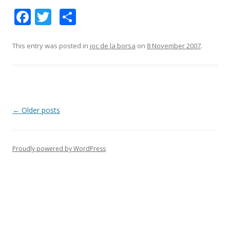
F
T
S
ac
w
h
e
itt
ar
This entry was posted in
joc de la borsa
on
8 November 2007
.
b
er
e
o
o
k
Post
←
Older posts
navigation
Proudly powered by WordPress