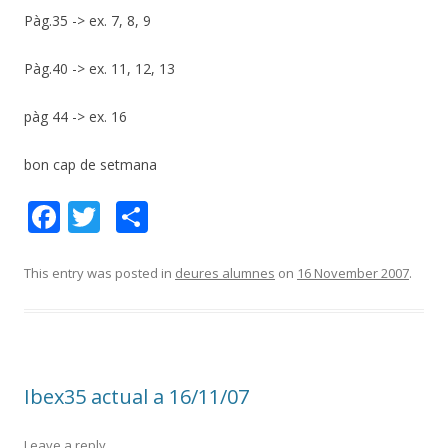
Pàg.35 -> ex. 7, 8, 9
Pàg.40 -> ex. 11, 12, 13
pàg 44 -> ex. 16
bon cap de setmana
F
T
S
ac
w
h
e
itt
ar
This entry was posted in
deures alumnes
on
16 November 2007
.
b
er
e
o
o
Ibex35 actual a 16/11/07
k
Leave a reply