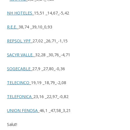
NH HOTELES
_15,51 _14,67_-5,42
R.E.E.
_38,74 _39,10_0,93
REPSOL YPF
_27,02 _26,71_-1,15
SACYR VALLE.
_32,28 _30,76_-4,71
SOGECABLE
_27,9 _27,80_-0,36
TELECINCO
_19,19 _18,79_-2,08
TELEFONICA
_23,16 _22,97_-0,82
UNION FENOSA
_46,1 _47,58_3,21
Salut!