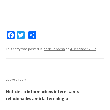
F
T
S
ac
w
h
e
itt
ar
This entry was posted in
joc de la borsa
on
4 December 2007
.
b
er
e
o
o
k
Leave a reply
Notícies o informacions interessants
relacionades amb la tecnologia