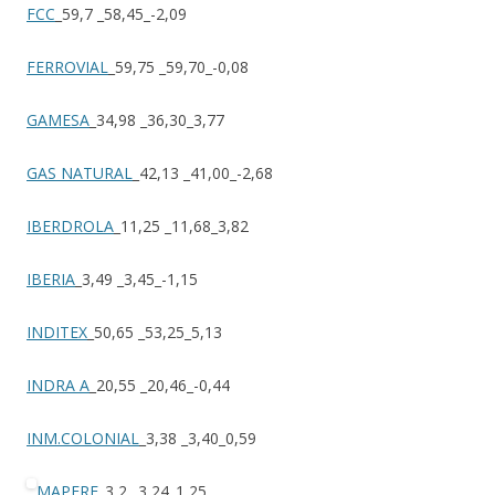
FCC
_59,7 _58,45_-2,09
FERROVIAL
_59,75 _59,70_-0,08
GAMESA
_34,98 _36,30_3,77
GAS NATURAL
_42,13 _41,00_-2,68
IBERDROLA
_11,25 _11,68_3,82
IBERIA
_3,49 _3,45_-1,15
INDITEX
_50,65 _53,25_5,13
INDRA A
_20,55 _20,46_-0,44
INM.COLONIAL
_3,38 _3,40_0,59
MAPFRE
_3,2 _3,24_1,25