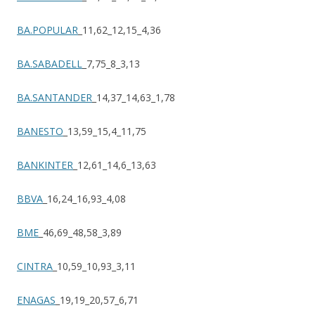
BA.POPULAR
_11,62_12,15_4,36
BA.SABADELL
_7,75_8_3,13
BA.SANTANDER
_14,37_14,63_1,78
BANESTO
_13,59_15,4_11,75
BANKINTER
_12,61_14,6_13,63
BBVA
_16,24_16,93_4,08
BME
_46,69_48,58_3,89
CINTRA
_10,59_10,93_3,11
ENAGAS
_19,19_20,57_6,71