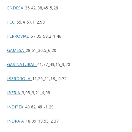
ENDESA
_36,42_38,45_5,28
FCC
_55,4_57,1_2,98
FERROVIAL
_57,35_58,2_1,46
GAMESA
_28,61_30,5_6,20
GAS NATURAL
_41,77_43,15_3,20
IBERDROLA
_11,26_11,18_-0,72
IBERIA
_3,05_3,21_4,98
INDITEX
_48,62_48_-1,29
INDRA A
_18,09_18,53_2,37