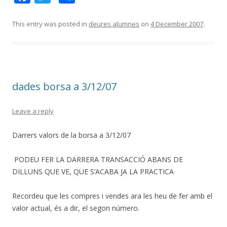
ac
w
h
e
itt
ar
This entry was posted in
deures alumnes
on
4 December 2007
.
b
er
e
o
o
dades borsa a 3/12/07
k
Leave a reply
Darrers valors de la borsa a 3/12/07
PODEU FER LA DARRERA TRANSACCIÓ ABANS DE
DILLUNS QUE VE, QUE S’ACABA JA LA PRACTICA
Recordeu que les compres i vendes ara les heu de fer amb el
valor actual, és a dir, el segon número.