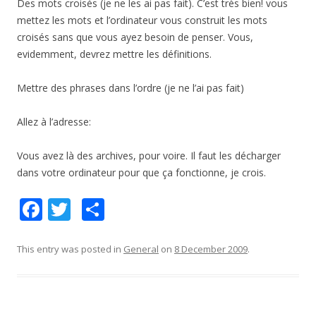
Des mots croisés (je ne les ai pas fait). C’est très bien! vous
mettez les mots et l’ordinateur vous construit les mots
croisés sans que vous ayez besoin de penser. Vous,
evidemment, devrez mettre les définitions.
Mettre des phrases dans l’ordre (je ne l’ai pas fait)
Allez à l’adresse:
Vous avez là des archives, pour voire. Il faut les décharger
dans votre ordinateur pour que ça fonctionne, je crois.
F
T
S
ac
w
h
e
itt
ar
This entry was posted in
General
on
8 December 2009
.
b
er
e
o