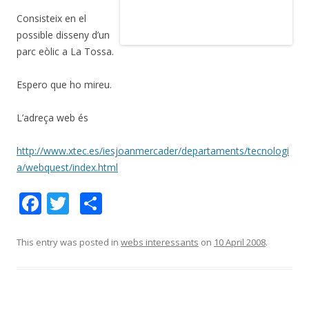
Consisteix en el
possible disseny d’un
parc eòlic a La Tossa.
Espero que ho mireu.
L’adreça web és
http://www.xtec.es/iesjoanmercader/departaments/tecnologi
a/webquest/index.html
F
T
S
ac
w
h
e
itt
ar
This entry was posted in
webs interessants
on
10 April 2008
.
b
er
e
o