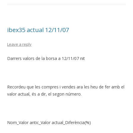
b
er
e
o
o
ibex35 actual 12/11/07
k
Leave a reply
Darrers valors de la borsa a 12/11/07 nit
Recordeu que les compres i vendes ara les heu de fer amb el
valor actual, és a dir, el segon número.
Nom_Valor antic_Valor actual_Diferència(%)