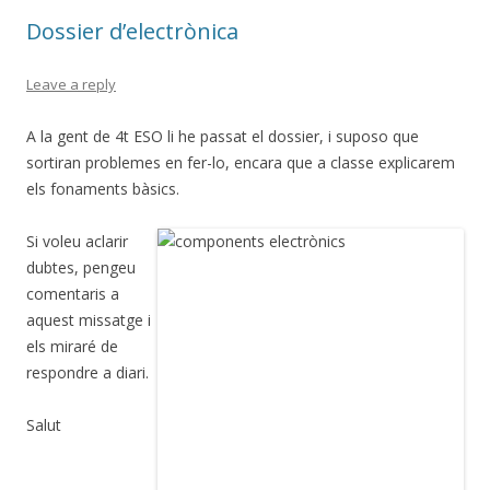
o
Dossier d’electrònica
k
Leave a reply
A la gent de 4t ESO li he passat el dossier, i suposo que
sortiran problemes en fer-lo, encara que a classe explicarem
els fonaments bàsics.
Si voleu aclarir
dubtes, pengeu
comentaris a
aquest missatge i
els miraré de
respondre a diari.
Salut