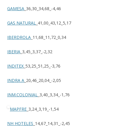
GAMESA
_36,30_34,68_-4,46
GAS NATURAL
_41,00_43,12_5,17
IBERDROLA
_11,68_11,72_0,34
IBERIA
_3,45_3,37_-2,32
INDITEX
_53,25_51,25_-3,76
INDRA A
_20,46_20,04_-2,05
INM.COLONIAL
_3,40_3,34_-1,76
MAPFRE
_3,24_3,19_-1,54
NH HOTELES
_14,67_14,31_-2,45