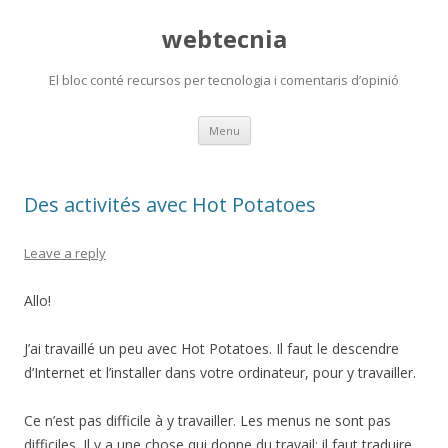
webtecnia
El bloc conté recursos per tecnologia i comentaris d’opinió
Skip
Menu
to
content
Des activités avec Hot Potatoes
Leave a reply
Allo!
J’ai travaillé un peu avec Hot Potatoes. Il faut le descendre
d’Internet et l’installer dans votre ordinateur, pour y travailler.
Ce n’est pas difficile à y travailler. Les menus ne sont pas
difficiles. Il y a une chose qui donne du travail: il faut traduire