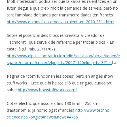
Molt interessant: podria ser que la xarxa es ralentitzés en un
futur, degut a que creix molt la demanda de serveis, però no
tant l’amplada de banda per transmetre dades (en francès).
http://www.ecrans.fr/Internet-au-ralenti-en-2010,2611.html
Sobre el potencial dels blocs (entrevista al creador de
Technorati, que serveix de referència per trobar blocs – En
castellà (El País, 20/11/07)
http://www.elpais.com/articulo/radio/television/blogs/tienen/e
spacio/enorme/crecer/elpepirtv/20071120elpepirtv_3/Tes
La
Pàgina de “com funcionen les coses” però en anglès (how
stuff works). Crec que hi ha tot allò que tingueu curiositat
saber.
http://www.howstuffworks.com/
Cotxe elèctric que assoleix fins 130 km/h i 250 km
d’autonomia, ja homologat (francès)
http://www.techno-
science.net/?onglet=news&news=4765