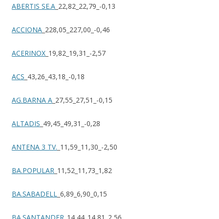
ABERTIS SE.A
_22,82_22,79_-0,13
ACCIONA
_228,05_227,00_-0,46
ACERINOX
_19,82_19,31_-2,57
ACS
_43,26_43,18_-0,18
AG.BARNA A
_27,55_27,51_-0,15
ALTADIS
_49,45_49,31_-0,28
ANTENA 3 TV.
_11,59_11,30_-2,50
BA.POPULAR
_11,52_11,73_1,82
BA.SABADELL
_6,89_6,90_0,15
BA.SANTANDER
_14,44_14,81_2,56