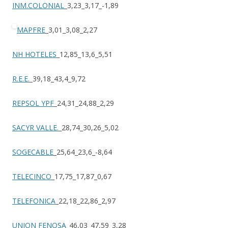
INM.COLONIAL
_3,23_3,17_-1,89
MAPFRE
_3,01_3,08_2,27
NH HOTELES
_12,85_13,6_5,51
R.E.E.
_39,18_43,4_9,72
REPSOL YPF
_24,31_24,88_2,29
SACYR VALLE.
_28,74_30,26_5,02
SOGECABLE
_25,64_23,6_-8,64
TELECINCO
_17,75_17,87_0,67
TELEFONICA
_22,18_22,86_2,97
UNION FENOSA
_46,03_47,59_3,28