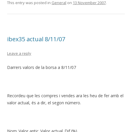
e
itt
ar
This entry was posted in
General
on
13 November 2007
.
b
er
e
o
o
ibex35 actual 8/11/07
k
Leave a reply
Darrers valors de la borsa a 8/11/07
Recordeu que les compres i vendes ara les heu de fer amb el
valor actual, és a dir, el segon número.
Nom_Valor antic_Valor actual_Dif.(%)