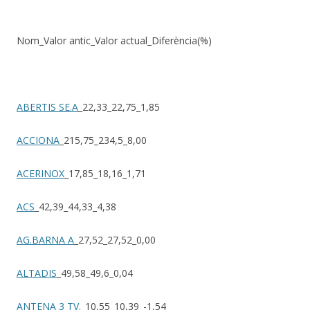
Nom_Valor antic_Valor actual_Diferència(%)
ABERTIS SE.A
_22,33_22,75_1,85
ACCIONA
_215,75_234,5_8,00
ACERINOX
_17,85_18,16_1,71
ACS
_42,39_44,33_4,38
AG.BARNA A
_27,52_27,52_0,00
ALTADIS
_49,58_49,6_0,04
ANTENA 3 TV.
_10,55_10,39_-1,54