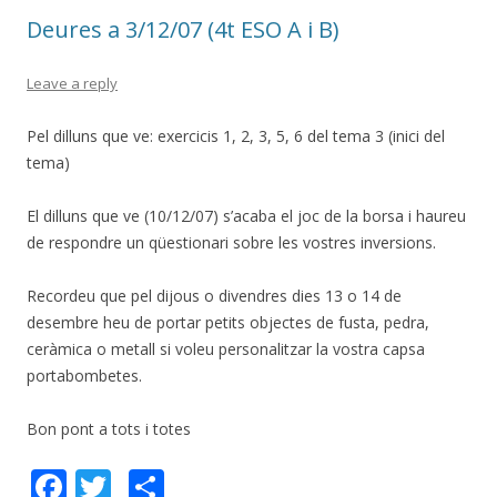
o
Deures a 3/12/07 (4t ESO A i B)
k
Leave a reply
Pel dilluns que ve: exercicis 1, 2, 3, 5, 6 del tema 3 (inici del
tema)
El dilluns que ve (10/12/07) s’acaba el joc de la borsa i haureu
de respondre un qüestionari sobre les vostres inversions.
Recordeu que pel dijous o divendres dies 13 o 14 de
desembre heu de portar petits objectes de fusta, pedra,
ceràmica o metall si voleu personalitzar la vostra capsa
portabombetes.
Bon pont a tots i totes
F
T
S