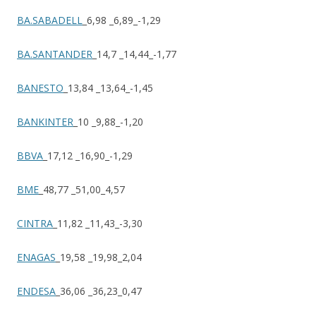
BA.SABADELL
_6,98 _6,89_-1,29
BA.SANTANDER
_14,7 _14,44_-1,77
BANESTO
_13,84 _13,64_-1,45
BANKINTER
_10 _9,88_-1,20
BBVA
_17,12 _16,90_-1,29
BME
_48,77 _51,00_4,57
CINTRA
_11,82 _11,43_-3,30
ENAGAS
_19,58 _19,98_2,04
ENDESA
_36,06 _36,23_0,47