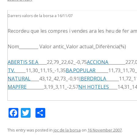
Darrers valors de la borsa a 16/11/07
Recordeu que les compres i vendes ara les heu de fer amb
Nom_________ Valor antic_Valor actual_Diferència(%)
ABERTIS SE.A
___
_22,79_22,62_-0,75
ACCIONA
________227,
TV.
___
__11,30_11,15_-1,35
BA.POPULAR
_
_____11,73_11,70_
NATURAL
___
_43,12_42,73_-0,91
IBERDROLA
______11,72_1
MAPFRE
_______
_3,19_3,11_-2,57
NH HOTELES
___
_14,31_14
F
T
S
ac
w
h
e
itt
ar
This entry was posted in
joc de la borsa
on
16 November 2007
.