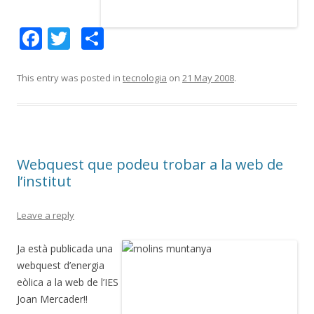
F
T
S
ac
w
h
e
itt
ar
This entry was posted in
tecnologia
on
21 May 2008
.
b
er
e
o
o
Webquest que podeu trobar a la web de
k
l’institut
Leave a reply
Ja està publicada una
webquest d’energia
eòlica a la web de l’IES
Joan Mercader!!