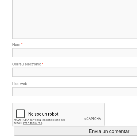
Nom
*
Correu electrònic
*
Lloc web