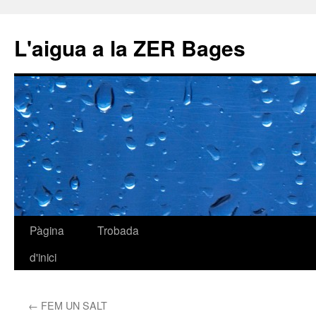
L'aigua a la ZER Bages
Pàgina
Trobada
Vés
d'inici
al
contingut
←
FEM UN SALT