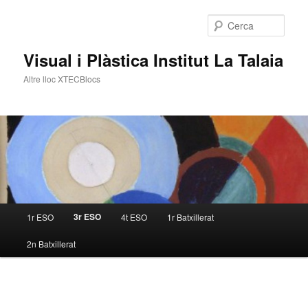
Cerca
Visual i Plàstica Institut La Talaia
Altre lloc XTECBlocs
Menú
3r ESO
1r ESO
4t ESO
1r Batxillerat
Aneu
principal
2n Batxillerat
al
contingut
principal