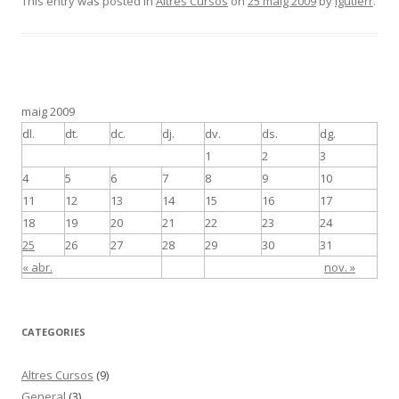
e
itt
m
This entry was posted in
Altres Cursos
on
25 maig 2009
by
lgutierr
.
b
er
p
o
ar
o
te
k
ix
maig 2009
dl.
dt.
dc.
dj.
dv.
ds.
dg.
1
2
3
4
5
6
7
8
9
10
11
12
13
14
15
16
17
18
19
20
21
22
23
24
25
26
27
28
29
30
31
« abr.
nov. »
CATEGORIES
Altres Cursos
(9)
General
(3)