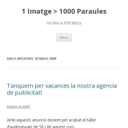
1 Imatge > 1000 Paraules
Un bloc a XTECBlocs
Skip
Menu
to
content
DAILY ARCHIVES:
25 MAIG 2009
Tanquem per vacances la nostra agencia
de publicitat!
Leave a reply
Amb aquests anuncis donem per acabat el taller
d’audiovisuals de 5è i 6è aquest curs.