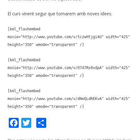
El curs vinent segur que tornarem amb noves idees.
[kml_flashembed
movie="http://www.youtube.com/v/tczwHtjgi4U" width="425"
height="350" wmode="transparent" /]
[kml_flashembed
movie="http://www.youtube.com/v/O747Rx9vdpA" width="425"
height="350" wmode="transparent" /]
[kml_flashembed
movie="http://www.youtube.com/v/dNeQLdREKvA" width="425"
height="350" wmode="transparent" /]
F
T
C
ac
w
o