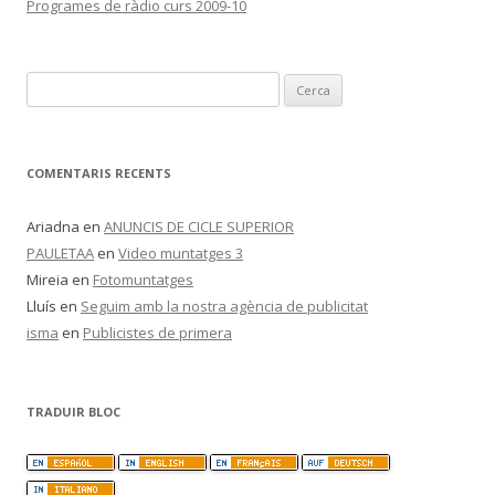
Programes de ràdio curs 2009-10
C
e
r
c
COMENTARIS RECENTS
a
:
Ariadna
en
ANUNCIS DE CICLE SUPERIOR
PAULETAA
en
Video muntatges 3
Mireia
en
Fotomuntatges
Lluís
en
Seguim amb la nostra agència de publicitat
isma
en
Publicistes de primera
TRADUIR BLOC