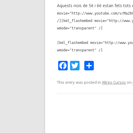
Aquests nois de 5è i 6è estan fets tots 
movie="http://www.youtube.com/v/Ma26
/]
[kml_flashembed movie="http://www.
wmode="transparent" /]
[kml_flashembed movie="http://www.yo
wmode="transparent" /]
F
T
C
ac
w
o
e
itt
m
This entry was posted in
Altres Cursos
on
b
er
p
o
ar
o
te
k
ix