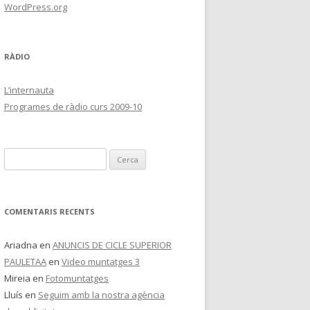
WordPress.org
RÀDIO
L’internauta
Programes de ràdio curs 2009-10
C
e
r
c
COMENTARIS RECENTS
a
:
Ariadna
en
ANUNCIS DE CICLE SUPERIOR
PAULETAA
en
Video muntatges 3
Mireia
en
Fotomuntatges
Lluís
en
Seguim amb la nostra agència