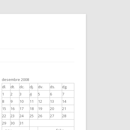
desembre 2008
dl.
dt.
dc.
dj.
dv.
ds.
dg.
1
2
3
4
5
6
7
8
9
10
11
12
13
14
15
16
17
18
19
20
21
22
23
24
25
26
27
28
29
30
31