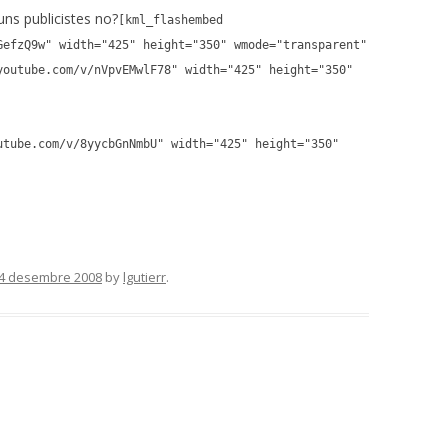
uns publicistes no?
[kml_flashembed
GefzQ9w" width="425" height="350" wmode="transparent"
youtube.com/v/nVpvEMwlF78" width="425" height="350"
utube.com/v/8yycbGnNmbU" width="425" height="350"
4 desembre 2008
by
lgutierr
.