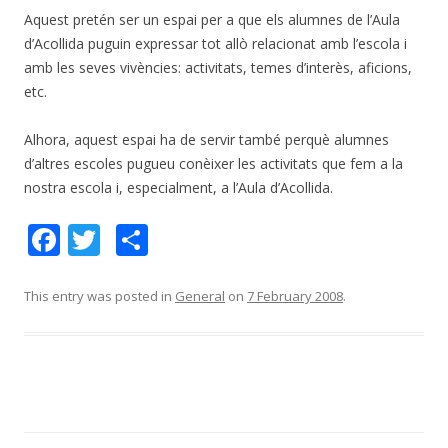
Aquest pretén ser un espai per a que els alumnes de l’Aula
d’Acollida puguin expressar tot allò relacionat amb l’escola i
amb les seves vivències: activitats, temes d’interès, aficions,
etc.
Alhora, aquest espai ha de servir també perquè alumnes
d’altres escoles pugueu conèixer les activitats que fem a la
nostra escola i, especialment, a l’Aula d’Acollida.
F
T
S
ac
w
h
e
itt
ar
This entry was posted in
General
on
7 February 2008
.
b
er
e
o
o
k