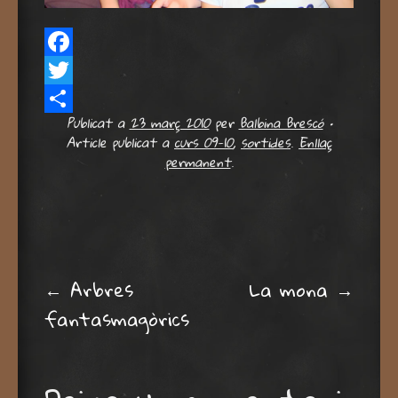
Facebook
Twitter
Publicat a
23 març 2010
per
Balbina Brescó
•
Comparteix
Article publicat a
curs 09-10
,
sortides
.
Enllaç
permanent
.
Post navigation
←
Arbres
La mona
→
fantasmagòrics