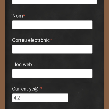
Nom
*
Correu electrònic
*
Lloc web
Current ye@r
*