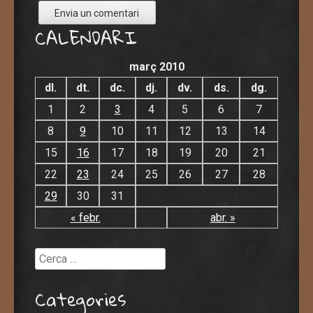
CALENDARI
març 2010
dl.
dt.
dc.
dj.
dv.
ds.
dg.
1
2
3
4
5
6
7
8
9
10
11
12
13
14
15
16
17
18
19
20
21
22
23
24
25
26
27
28
29
30
31
« febr.
abr. »
Cerca
Categories