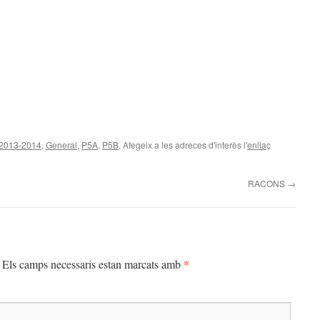
2013-2014
,
General
,
P5A
,
P5B
. Afegeix a les adreces d'interès l'
enllaç
RACONS
→
*
Els camps necessaris estan marcats amb