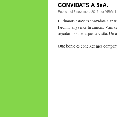
CONVIDATS A 5èA.
Publicat el
7 novembre 2013
per
VIRGIL
El dimarts estàvem convidats a anar
farem 5 anys més hi anirem. Vam ca
agradar molt fer aquesta visita. Un a
Que bonic és conèixer més company