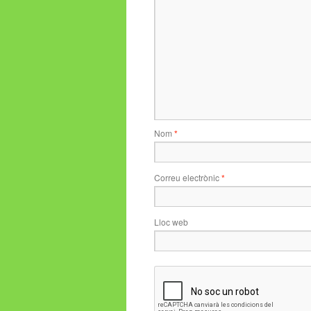
Nom
*
Correu electrònic
*
Lloc web