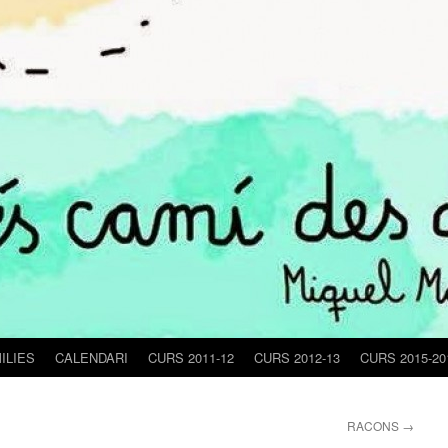
ILIES
CALENDARI
CURS 2011-12
CURS 2012-13
CURS 2015-20
RACONS
→