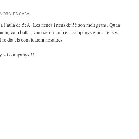
I MORALES CABA
 a l’aula de 5èA. Les nenes i nens de 5è son molt grans. Quan
ntar, vam ballar, vam xerrar amb els companys grans i ens va
ltre dia els convidarem nosaltres.
es i companys!!!