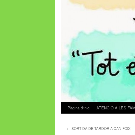
Pàgina d'inici
ATENCIÓ A LES FAM
Vés
al
←
SORTIDA DE TARDOR A CAN FOIX
contingut