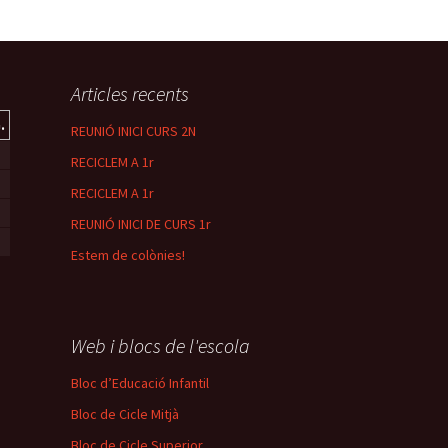
Articles recents
.
REUNIÓ INICI CURS 2N
RECICLEM A 1r
1
RECICLEM A 1r
8
REUNIÓ INICI DE CURS 1r
5
Estem de colònies!
Web i blocs de l'escola
Bloc d’Educació Infantil
Bloc de Cicle Mitjà
Bloc de Cicle Superior