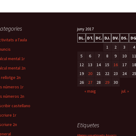
ategories
juny 2017
DL.
DT.
DC.
DJ.
DV.
DS.
DG
tivitats a l'aula
1
2
3
4
nuncis
5
6
7
8
9
10
1
àlcul mental 1r
12
13
14
15
16
17
1
àlcul mental 2n
19
20
21
22
23
24
2
l rellotge 2n
26
27
28
29
30
ls números 1r
« maig
jul. »
ls números 2n
scribir castellano
scriure 1r
Etiquetes
scriure 2n
eneral
Afegeix una etiqueta
Anuncis