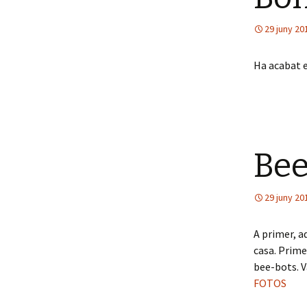
29 juny 20
Ha acabat e
Bee
29 juny 20
A primer, a
casa. Prime
bee-bots. V
FOTOS