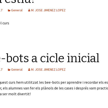
17
General
M. JOSE JIMENEZ LOPEZ
l curs
-bots a cicle inicial
17
General
M. JOSE JIMENEZ LOPEZ
quest curs hem utilitzat les bee-bots per aprendre i recordar els e
r, els alumnes van fer els plànols de les cases i després vam practi
a ser molt divertit!