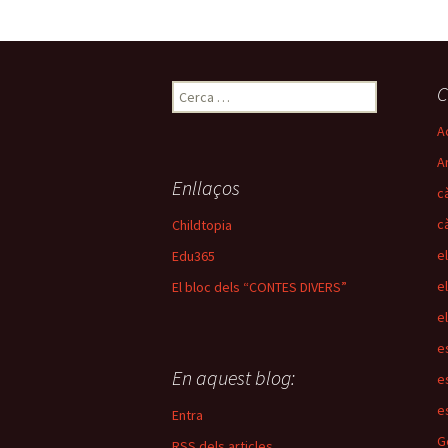
C
C
e
Ac
r
c
A
a
Enllaços
c
:
c
Childtopia
e
Edu365
e
El bloc dels “CONTES DIVERS”
e
e
En aquest blog:
e
e
Entra
G
RSS
dels articles