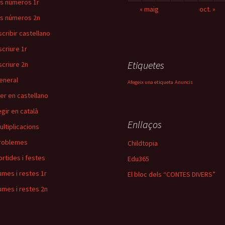
ls números 1r
« maig
oct. »
ls números 2n
scribir castellano
scriure 1r
Etiquetes
scriure 2n
eneral
Afegeix una etiqueta
Anuncis
eer en castellano
egir en català
Enllaços
ultiplicacions
roblemes
Childtopia
ortides i festes
Edu365
umes i restes 1r
El bloc dels “CONTES DIVERS”
umes i restes 2n