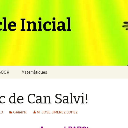
le Inicial
BOOK
Matemàtiques
c de Can Salvi!
13
General
M. JOSE JIMENEZ LOPEZ