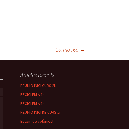
Comiat 6è
→
Articles recents
.
REUNIÓ INICI CURS 2N
RECICLEM A 1r
RECICLEM A 1r
6
REUNIÓ INICI DE CURS 1r
3
Estem de colònies!
0