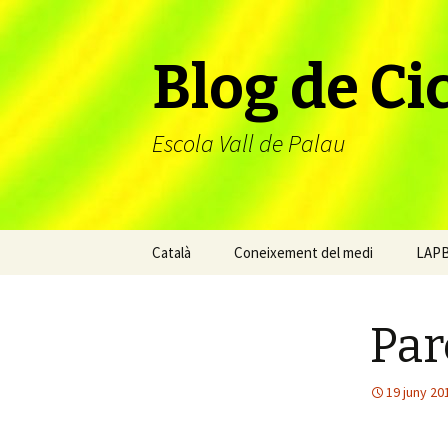
Blog de Cic
Escola Vall de Palau
Vés
Català
Coneixement del medi
LAP
al
contingut
Par
19 juny 20