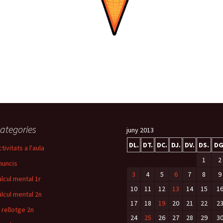
ategories
juny 2013
DL.
DT.
DC.
DJ.
DV.
DS.
DG
tivitats a l'aula
1
2
nuncis
3
4
5
6
7
8
9
àlcul mental 1r
10
11
12
13
14
15
1
àlcul mental 2n
17
18
19
20
21
22
2
l rellotge 2n
24
25
26
27
28
29
3