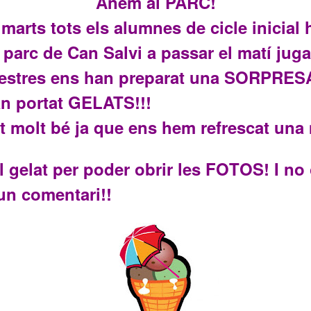
Anem al PARC!
imarts tots els alumnes de cicle inicial
 parc de Can Salvi a passar el matí juga
mestres ens han preparat una SORPRES
n portat GELATS!!!
t molt bé ja que ens hem refrescat una 
el gelat per poder obrir les FOTOS! I no 
 un comentari!!