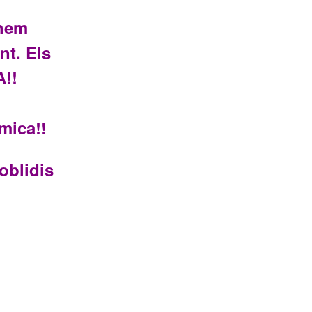
 hem
nt. Els
A!!
mica!!
oblidis