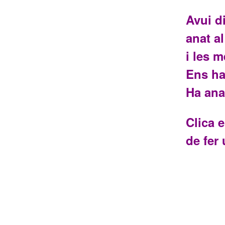
Avui d
anat al
i les 
Ens ha
Ha ana
Clica 
de fer