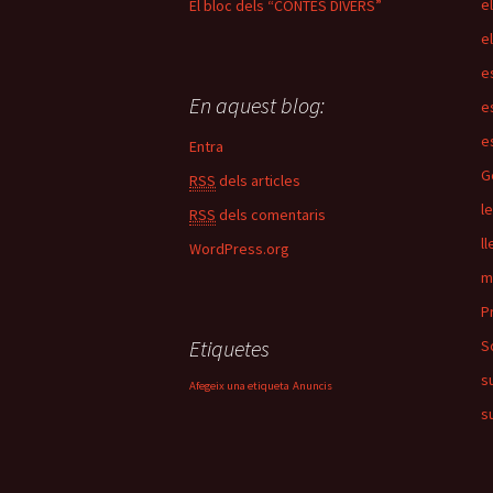
e
El bloc dels “CONTES DIVERS”
e
e
En aquest blog:
e
e
Entra
G
RSS
dels articles
l
RSS
dels comentaris
ll
WordPress.org
m
P
Etiquetes
S
s
Afegeix una etiqueta
Anuncis
s